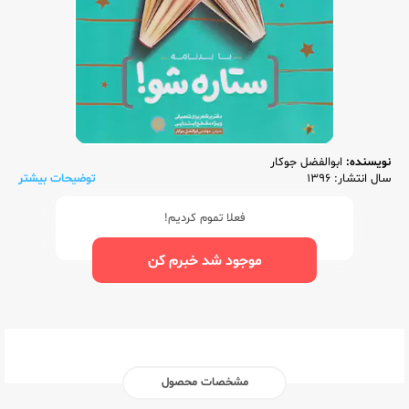
نویسنده:
ابوالفضل جوکار
سال انتشار: 1396
توضیحات بیشتر
فعلا تموم کردیم!
موجود شد خبرم کن
مشخصات محصول
ناشر:‌
گاج