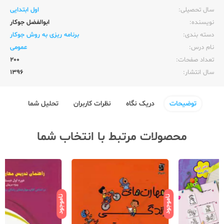
سال تحصیلی:‌
اول ابتدایی
نویسنده:‌
ابوالفضل جوکار
دسته بندی:
برنامه ریزی به روش جوکار
نام درس:
عمومی
تعداد صفحات:‌
200
سال انتشار:‌
1396
توضیحات
دریک نگاه
نظرات کاربران
تحلیل شما
محصولات مرتبط با انتخاب شما
ناموجود
ناموجود
نامو