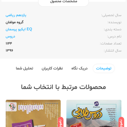
مشخصات محصول
ناشر:‌
گاج
سال تحصیلی:‌
یازدهم ریاضی
نویسنده:‌
گروه مولفان
دسته بندی:
EQ ایکیو پرسمان
نام درس:
دروس
تعداد صفحات:‌
1144
سال انتشار:‌
1396
توضیحات
دریک نگاه
نظرات کاربران
تحلیل شما
محصولات مرتبط با انتخاب شما
ناموجود
ناموجود
نام