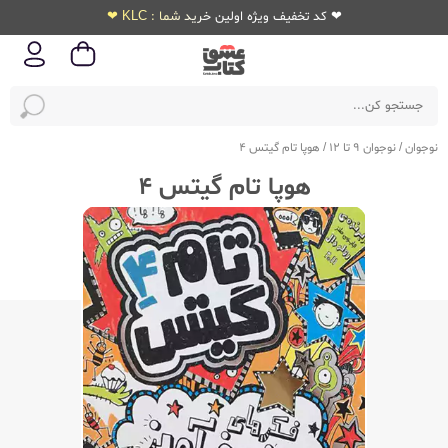
❤ کد تخفیف ویژه اولین خرید شما : KLC ❤
نوجوان
/
نوجوان 9 تا 12
/
هوپا تام گیتس 4
هوپا تام گیتس 4