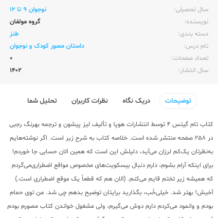
سال تحصیلی:‌
نوجوان 9 تا 12
نویسنده:‌
گروه مولفان
دسته بندی:
طنز
نام درس:
داستان مصور کودک و نوجوان
تعداد صفحات:‌
0
سال انتشار:‌
1402
توضیحات
دریک نگاه
نظرات کاربران
تحلیل شما
کتاب تام گیتس 4 توسط انتشارات هوپا و تألیف لیز پیشون و ترجمه بهرنگ رجبی
در 258 صفحه منتشر شده است. خلاصه کتاب به شرح زیر است. اگر نوشته‌هایم
به‌نظرتان یک‌کم لرزان می‌آید، دلیلش این است که همین الان حسابی جا خوردم!
برای اینکه آرام بشوم، دارم دنبال بیسکویت‌های مخصوص مواقع اضطراری‌می‌گردم
که همیشه زیر تختم قایم می‌کنم. (الان هم که قطعاً یک موقع اضطراری است.)
آخیش! بهتر شد. خیلی‌خُب، بگذارید برایتان توضیح بدهم چی شد. من توی حمام
بودم و وانمود می‌کردم دارم دوش می‌گیرم، ولی مشغول خواندن کتاب ‌مصورم بودم