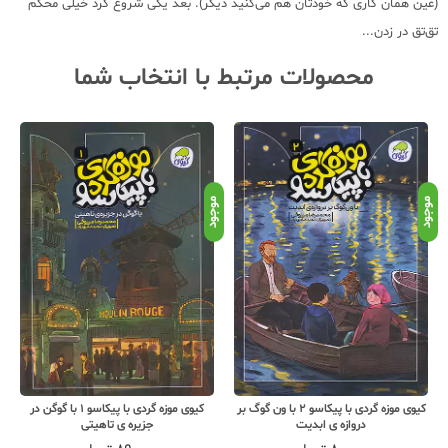
(عین همان کاری که خودتان هم می‌کنید دیگر). بعد یکی شروع کرد خیلی محکم
تق‌تق در زدن...
محصولات مرتبط با انتخاب شما
نامو
موجود
موجود
کیوی موزه گردی با پیکاسو 2 با ون گوگ بر
کیوی موزه گردی با پیکاسو 1 با گوگن در
دروازه ی ابدیت
جزیره ی تاهیتی