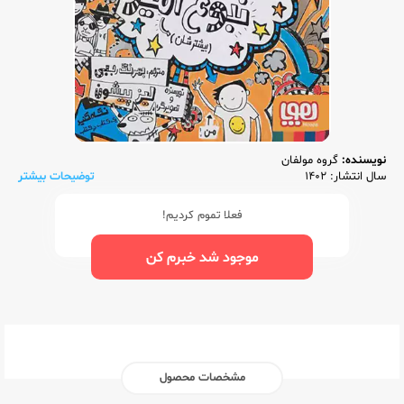
نویسنده:
گروه مولفان
سال انتشار: 1402
توضیحات بیشتر
فعلا تموم کردیم!
موجود شد خبرم کن
مشخصات محصول
ناشر:‌
هوپا