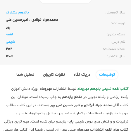
ناشر:‌
مهر و ماه
سال تحصیلی:‌
یازدهم مشترک
محمدجواد فولادی
،
امیرحسین علی
نویسنده:‌
پور
دسته بندی:
لقمه
نام درس:
شیمی
تعداد صفحات:‌
254
سال انتشار:‌
1405
توضیحات
دریک نگاه
نظرات کاربران
تحلیل شما
کتاب لقمه شیمی یازدهم مهروماه
توسط
انتشارات مهروماه
ویژه دانش آموزان
رشته ریاضی و
رشته تجربی
در
مقطع یازدهم
به چاپ رسیده است. مولفان این
کتاب آقای
محمد جواد فولادی و امیر حسین علی پور
هستند. در این کتاب مطالب
مربوط به واژه‌ها، اصطلاحات و تعاریف، تصاویر، جداول و نمودارها، عناصر و
ترکیبات و واکنش های درس شیمی پایه یازدهم بیان شده است. مهم ترین ویژگی
کتاب های لقمه انتشارات مهروماه
جیبی بودن آن است . ضمنا این کتاب ها، سیمی