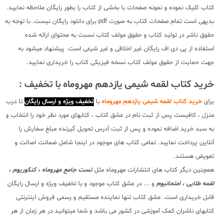
کتاب کلیک نموده و نمونه صفحات با بخشی از کتاب را بطور رایگان ملاحظه نمایید.
بدیهی است تمام صفحات کتاب به صورت pdf برای دانلود رایگان نیست. با توجه به
حقوق ناشر در تولید کتاب و حقوق مولف کتاب نسبت به محتوای ارائه شده
استفاده از پی دی اف رایگان غیر اخلاقی و غیر شرعی است. پیشنهاد میشود به
جهت حمایت از حقوق مولف کتاب نسخه فیزیکی کتاب را خریداری نمایید.
خرید کتاب لقمه شیمی یازدهم مهروماه با تخفیف :
برای
خرید کتاب لقمه شیمی یازدهم مهروماه
با
تخفیف ویژه و ارسال رایگان
تا درب
منزل ، کافیست پس از ثبت نام در عشق کتاب ، کتابهای مورد نظر خود را انتخاب و
به سبد خرید اضافه نموده و پس از ثبت آدرس تحویل گیرنده مبلغ سفارش را
آنلاین پرداخت نمایید. تمامی کتاب های موجود در اینجا شامل ضمانت اصالت و
تعویض هستند.
همچنین دیگر کتاب های انتشارات مهروماه مثل
تست جامع مهروماه ، کنکوریوم ،
لقمه طلایی ، امتحانیوم
و ... در عشق کتاب موجود و با تخفیف ویژه و ارسال رایگان
قابل خریداری است. عشق کتاب تنها نماینده مستقیم و رسمی فروش اینترنتی
کتابهای ناشران کمک آموزشی در کشور می باشد و شما میتوانید در هر زمان از هر