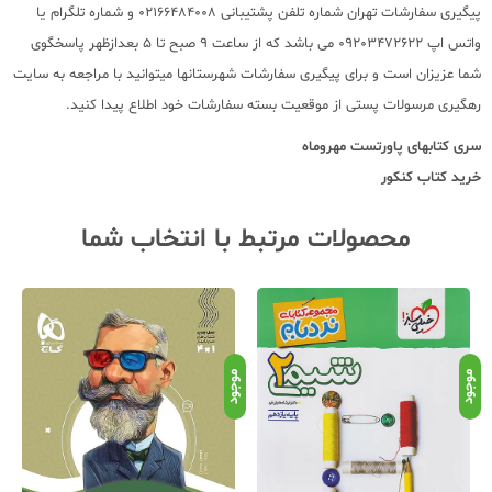
پیگیری سفارشات تهران شماره تلفن پشتیبانی 02166484008 و شماره تلگرام یا
واتس اپ 09203472622 می باشد که از ساعت 9 صبح تا 5 بعدازظهر پاسخگوی
شما عزیزان است و برای پیگیری سفارشات شهرستانها میتوانید با مراجعه به سایت
رهگیری مرسولات پستی از موقعیت بسته سفارشات خود اطلاع پیدا کنید.
سری کتابهای
پاورتست مهروماه
خرید کتاب کنکور
محصولات مرتبط با انتخاب شما
موجود
موجود
موج