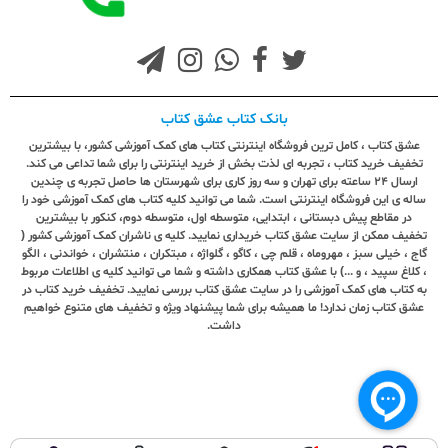
بانک کتاب عشق کتاب
عشق کتاب ، کامل ترین فروشگاه اینترنتی کتاب های کمک آموزشی کشور، با بیشترین
تخفیف خرید کتاب ، تجربه ای لذت بخش از خرید اینترنتی را برای شما تداعی می کند.
ارسال ٢٤ ساعته برای تهران و سه روز کاری برای شهرستان ها حاصل تجربه ی چندین
ساله ی این فروشگاه اینترنتی است. شما می توانید کلیه کتاب های کمک آموزشی خود را
در مقاطع پیش دبستانی ، ابتدایی، متوسطه اول، متوسطه دوم، کنکور با بیشترین
تخفیف ممکن از سایت عشق کتاب خریداری نمایید. کلیه ی ناشران کمک آموزشی کشور (
گاج ، خیلی سبز ، مهروماه ، قلم چی ، کاگو ، گلواژه ، مبتکران ، منتشران ، خواندنی ، الگو
، کلاغ سپید ، و ...) با عشق کتاب همکاری داشته و شما می توانید کلیه ی اطلاعات مربوط
به کتاب های کمک آموزشی را در سایت عشق کتاب بررسی نمایید. تخفیف خرید کتاب در
عشق کتاب زمان ندارد! ما همیشه برای شما پیشنهاد ویژه و تخفیف های متنوع خواهیم
داشت.