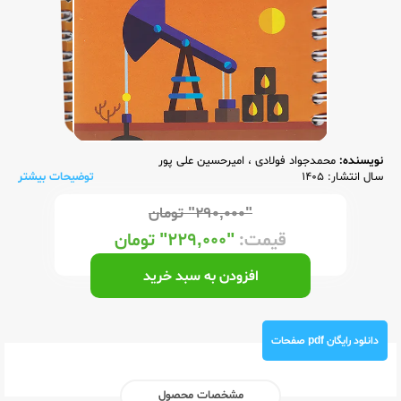
نویسنده:
محمدجواد فولادی
،
امیرحسین علی پور
سال انتشار: 1405
توضیحات بیشتر
"۲۹۰,۰۰۰"
تومان
قیمت:
"۲۲۹,۰۰۰"
تومان
افزودن به سبد خرید
دانلود رایگان pdf صفحات
مشخصات محصول