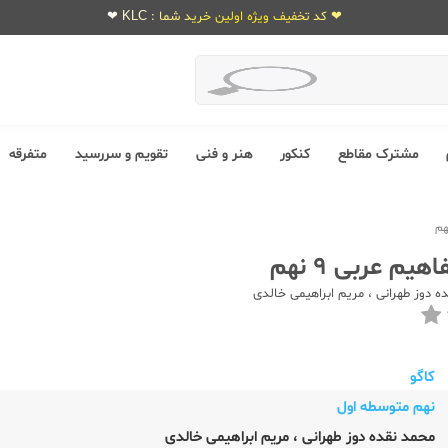
❤ کد تخفیف ویژه اولین خرید شما : KLC ❤
مشترک مقاطع
کنکور
هنر و فنی
تقویم و سررسید
متفرقه
هیم عربی 9 نهم
ه دوز طهرانی
،
مریم ابراهیمی خالدی
کاگو
نهم متوسطه اول
محمد نقده دوز طهرانی
،
مریم ابراهیمی خالدی