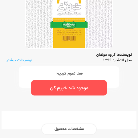
نویسنده:
گروه مولفان
سال انتشار: 1399
توضیحات بیشتر
فعلا تموم کردیم!
موجود شد خبرم کن
مشخصات محصول
ناشر:‌
خواندنی