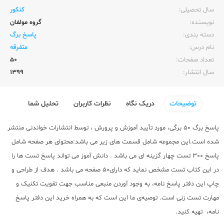
سال تحصیلی:‌
کنکور
نویسنده:‌
گروه مولفان
دسته بندی:
پاسخ برگ
نام درس:
متفرقه
تعداد صفحات:‌
50
سال انتشار:‌
1399
توضیحات
دریک نگاه
نظرات کاربران
تحلیل شما
پاسخ برگ 50 برگی، مورد تأیید آموزش و پرورش ، توسط انتشارات خواندنی منتشر
شده است.این مجموعه شامل قسمت های زیر می باشد:محتوای هر صفحه شامل
پاسخ 300 تست چهار گزینه ای می باشد . دانش آموز می تواند پاسخ تست ها را
در این کتاب تست مشخص نماید که دارای50 صفحه می باشد . هدف از طراحی و
چاپ این دفتر پاسخ نامه، به وجود آوردن منبعی مناسب جهت تقویت تکنیک و
مهارت تست زنی است. توصیه‌ی ما این است که به همراه خرید این دفتر پاسخ
نامه، تهیه کنید.