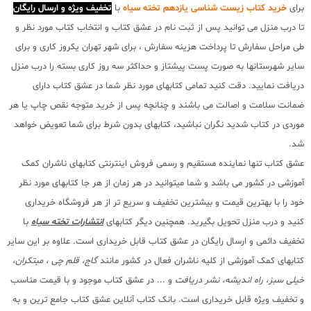
برای
خرید کتاب زیست شناسی یازدهم تخته سیاه
با
تخفیف ویژه و ارسال رایگان
تا درب منزل می توانید پس از ثبت نام در عشق کتاب و انتخاب کتاب مورد نظر و
طی مراحل سفارش تا پرداخت هزینه سفارش ، برای شهر تهران یکروز کاری و برای
سایر شهرستانها به صورت پست پیشتاز و حداکثر سه روز کاری بسته را درب منزل
دریافت نمایید. دقت کنید تمامی کتابهای مورد نظر شما در عشق کتاب دارای
ضمانت سلامت و اصالت می باشند و چنانچه پس از خرید متوجه نقص چاپ یا هر
موردی در کتاب شدید نگران نباشید، کتابهای بدون شرط برای شما تعویض خواهد
شد.
عشق کتاب تنها نماینده مستقیم و رسمی فروش اینترنتی کتابهای ناشران کمک
آموزشی در کشور می باشد و شما میتوانید در هر زمان از هر جا کتابهای مورد نظر
خود را با بهترین قیمت و بیشترین تخفیف و سریع تر از هر فروشگاه خریداری
کنید و درب منزل تحویل بگیرید. همچنین دیگر کتابهای
انتشارات تخته سیاه
با
تخفیف دائمی و ارسال رایگان در عشق کتاب قابل خریداری است. علاوه بر این سایر
کتابهای کمک آموزشی از کلیه ناشران فعال در کشور مانند
گاج، قلم چی ، مبتکران،
خیلی سبز، راه اندیشه، نشر دریافت
و ... در عشق کتاب موجود و با قیمت مناسب
و تخفیف ویژه قابل خریداری است. بانک کتاب آنلاین عشق کتاب جامع ترین و به