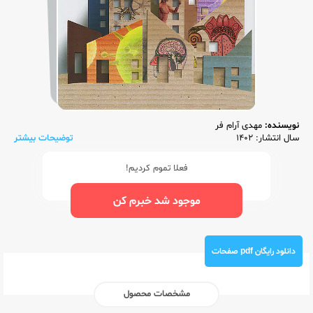
نویسنده:
مهدی آرام فر
سال انتشار: 1402
توضیحات بیشتر
فعلا تموم کردیم!
موجود شد خبرم کن
دانلود رایگان pdf صفحات
مشخصات محصول
ناشر:‌
تخته سیاه