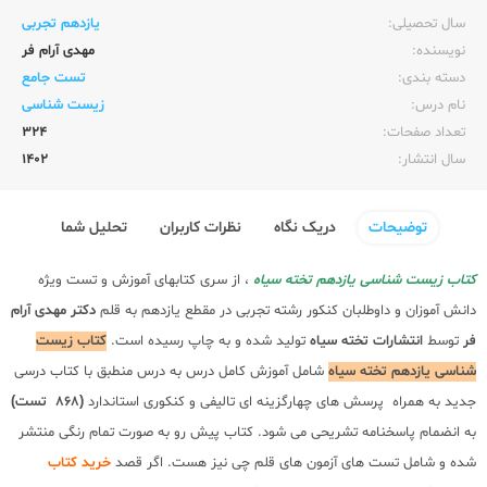
سال تحصیلی:‌
یازدهم تجربی
نویسنده:‌
مهدی آرام فر
دسته بندی:
تست جامع
نام درس:
زیست شناسی
تعداد صفحات:‌
324
سال انتشار:‌
1402
توضیحات
دریک نگاه
نظرات کاربران
تحلیل شما
کتاب زیست شناسی یازدهم تخته سیاه
، از سری کتابهای آموزش و تست ویژه
دانش آموزان و داوطلبان کنکور رشته تجربی در مقطع یازدهم به قلم
دکتر
مهدی آرام
فر
توسط
انتشارات تخته سیاه
تولید شده و به چاپ رسیده است.
کتاب زیست
شناسی یازدهم تخته سیاه
شامل آموزش کامل درس به درس منطبق با کتاب درسی
جدید به همراه پرسش های چهارگزینه ای تالیفی و کنکوری استاندارد
(868 تست)
به انضمام پاسخنامه تشریحی می شود. کتاب پیش رو به صورت تمام رنگی منتشر
شده و شامل تست های آزمون های قلم چی نیز هست. اگر قصد
خرید کتاب