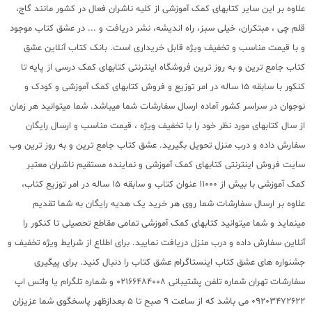
علاوه بر این سایر کتابهای کمک آموزشی از کلیه ناشران فعال در کشور مانند گاج،
قلم چی ، مبتکران، خیلی سبز، راه اندیشه، نشر دریافت و ... در عشق کتاب موجود
و با قیمت مناسب و تخفیف ویژه قابل خریداری است. بانک کتاب آنلاین عشق
کتاب جامع ترین و به روز ترین فروشگاه اینترنتی کتابهای کمک درسی از پایه تا
کنکور با سابقه 15 ساله در امر توزیع و فروش کتابهای کمک آموزشی و کودک و
نوجوان در سراسر کشور آماده ارسال سفارشات شما میباشد. شما میتوانید هر زمان
از سال کتابهای مورد نظر خود را با تخفیف ویژه ، قیمت مناسب و ارسال رایگان
سفارش داده و درب منزل تحویل بگیرید. عشق کتاب جامع ترین و به روز ترین وب
سایت فروش اینترنتی کتابهای کمک آموزشی و نماینده مستقیم ناشران معتبر
کمک آموزشی با بیش از 11000 عنوان کتاب و سابقه 15 ساله در امر توزیع کتاب،
علاوه بر ارسال سفارشات شما روی هر خرید یک هدیه رایگان به شما تقدیم
مینماید و شما میتوانید کتابهای کمک آموزشی تمامی مقاطع تحصیلی تا کنکور را
آنلاین سفارش داده و درب منزل دریافت نمایید. برای اطلاع از شرایط ویژه تخفیف و
جشنواره های عشق کتاب اینستاگرام عشق کتاب را دنبال کنید. برای پیگیری
سفارشات تهران شماره تلفن پشتیبانی 02166484008 و شماره تلگرام یا واتس اپ
09203472622 می باشد که از ساعت 9 صبح تا 5 بعدازظهر پاسخگوی شما عزیزان