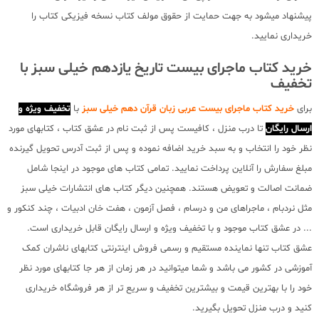
پیشنهاد میشود به جهت حمایت از حقوق مولف کتاب نسخه فیزیکی کتاب را
خریداری نمایید.
خرید کتاب ماجرای بیست تاریخ یازدهم خیلی سبز با
تخفیف
برای
خرید کتاب ماجرای بیست عربی زبان قرآن دهم خیلی سبز
با
تخفیف ویژه و
ارسال رایگان
تا درب منزل ، کافیست پس از ثبت نام در عشق کتاب ، کتابهای مورد
نظر خود را انتخاب و به سبد خرید اضافه نموده و پس از ثبت آدرس تحویل گیرنده
مبلغ سفارش را آنلاین پرداخت نمایید. تمامی کتاب های موجود در اینجا شامل
ضمانت اصالت و تعویض هستند. همچنین دیگر کتاب های انتشارات خیلی سبز
مثل نردبام ، ماجراهای من و درسام ، فصل آزمون ، هفت خان ادبیات ، چند کنکور و
... در عشق کتاب موجود و با تخفیف ویژه و ارسال رایگان قابل خریداری است.
عشق کتاب تنها نماینده مستقیم و رسمی فروش اینترنتی کتابهای ناشران کمک
آموزشی در کشور می باشد و شما میتوانید در هر زمان از هر جا کتابهای مورد نظر
خود را با بهترین قیمت و بیشترین تخفیف و سریع تر از هر فروشگاه خریداری
کنید و درب منزل تحویل بگیرید.