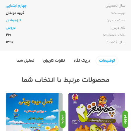
سال تحصیلی:‌
چهارم ابتدایی
نویسنده:‌
گروه مولفان
دسته بندی:
تیزهوشان
نام درس:
دروس
تعداد صفحات:‌
460
سال انتشار:‌
1396
توضیحات
دریک نگاه
نظرات کاربران
تحلیل شما
محصولات مرتبط با انتخاب شما
موجود
موجود
موج