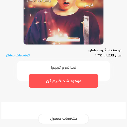
نویسنده:
گروه مولفان
سال انتشار: 1396
توضیحات بیشتر
فعلا تموم کردیم!
موجود شد خبرم کن
مشخصات محصول
ناشر:‌
جادو