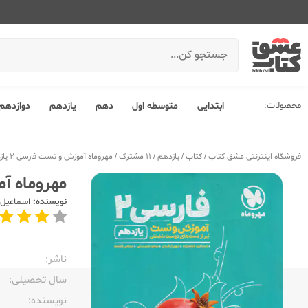
محصولات:
ابتدایی
متوسطه اول
دهم
یازدهم
دوازدهم
فروشگاه اینترنتی عشق کتاب
/
کتاب
/
یازدهم
/
11 مشترک
/
مهروماه آموزش و تست فارسی 2 یازدهم
مهروماه آمو
نویسنده:
اسماعیل 
ناشر:‌
سال تحصیلی:‌
نویسنده:‌