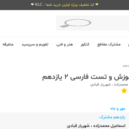
❤ کد تخفیف ویژه اولین خرید شما : KLC ❤
مشترک مقاطع
کنکور
هنر و فنی
تقویم و سررسید
متفرقه
زش و تست فارسی 2 یازدهم
محمدزاده
،
شهریار قبادی
مهر و ماه
یازدهم مشترک
اسماعیل محمدزاده
،
شهریار قبادی