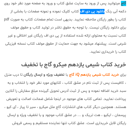
گاج
میتوانید پس از ورود به سایت عشق کتاب و ورود به صفحه مورد نظر خود روی
دکمه آبی رنگ
دانلود پی دی اف
کتاب کلیک نموده و نمونه صفحات با بخشی از
کتاب را بطور رایگان ملاحظه نمایید. بدیهی است تمام صفحات کتاب به صورت pdf
برای دانلود رایگان نیست. با توجه به حقوق ناشر در تولید کتاب و حقوق مولف
کتاب نسبت به محتوای ارائه شده استفاده از پی دی اف رایگان غیر اخلاقی و غیر
شرعی است. پیشنهاد میشود به جهت حمایت از حقوق مولف کتاب نسخه فیزیکی
کتاب را خریداری نمایید.
خرید کتاب شیمی یازدهم میکرو گاج با تخفیف
برای
خرید کتاب شیمی یازدهم iQ گاج
با
تخفیف ویژه و ارسال رایگان
تا درب منزل
، کافیست پس از ثبت نام در عشق کتاب ، کتابهای مورد نظر خود را انتخاب و به
سبد خرید اضافه نموده و پس از ثبت آدرس تحویل گیرنده مبلغ سفارش را آنلاین
پرداخت نمایید. تمامی کتاب های موجود در اینجا شامل ضمانت اصالت و تعویض
هستند. همچنین دیگر کتاب های انتشارات گاج مثل میکرو ، سیر تا پیاز ، آی کیو ،
پرسمان ، ایکیو ، هت تریک و ... در عشق کتاب موجود و با تخفیف ویژه و ارسال
رایگان قابل خریداری است. عشق کتاب تنها نماینده مستقیم و رسمی فروش