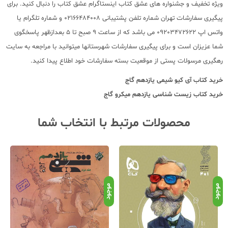
ویژه تخفیف و جشنواره های عشق کتاب اینستاگرام عشق کتاب را دنبال کنید. برای
پیگیری سفارشات تهران شماره تلفن پشتیبانی 02166484008 و شماره تلگرام یا
واتس اپ 09203472622 می باشد که از ساعت 9 صبح تا 5 بعدازظهر پاسخگوی
شما عزیزان است و برای پیگیری سفارشات شهرستانها میتوانید با مراجعه به سایت
رهگیری مرسولات پستی از موقعیت بسته سفارشات خود اطلاع پیدا کنید.
خرید کتاب
آی کیو شیمی یازدهم گاج
خرید کتاب
زیست شناسی یازدهم میکرو گاج
محصولات مرتبط با انتخاب شما
موجود
موجود
موج