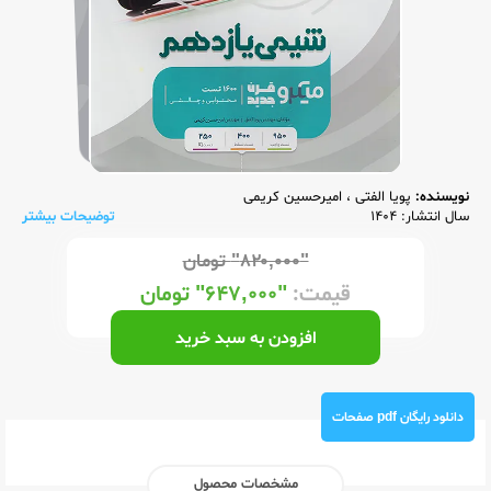
نویسنده:
پویا الفتی
،
امیرحسین کریمی
سال انتشار: 1404
توضیحات بیشتر
"۸۲۰,۰۰۰"
تومان
قیمت:
"۶۴۷,۰۰۰"
تومان
افزودن به سبد خرید
دانلود رایگان pdf صفحات
مشخصات محصول