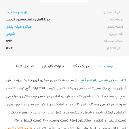
ناشر:‌
گاج
سال تحصیلی:‌
یازدهم مشترک
نویسنده:‌
پویا الفتی
،
امیرحسین کریمی
دسته بندی:
میکرو طبقه بندی
نام درس:
شیمی
تعداد صفحات:‌
592
سال انتشار:‌
1404
توضیحات
دریک نگاه
نظرات کاربران
تحلیل شما
کتاب میکرو شیمی یازدهم گاج
، از مجموعه کتابهای
میکرو
قرن جدید
ویژه دانش
آموزان مقطع یازدهم رشته ریاضی و رشته تجربی توسط
انتشارات گاج
تولید شده و
به چاپ رسیده است. مولفان کتاب پیش رو آقایان
مهندس پویا الفتی و مهندس
امیرحسین کریمی
هستند. این کتاب برای آمادگی در کنکور سراسری و آزمون های
آزمایشی نوشته شده و شامل درسنامه های کامل درس به درس به همراه بانک
تست تالیفی و کنکوری استاندارد
(950 تست واجب، 400 تست تسلط و 250
تستiQ)
به همراه پاسخ های روان تشریحی می شود. اگر قصد
خرید کتاب شیمی