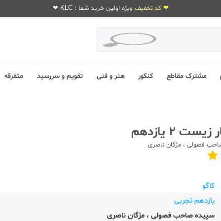
❤ کد تخفیف ویژه اولین خرید شما : KLC ❤
مشترک مقاطع
کنکور
هنر و فنی
تقویم و سررسید
متفرقه
یست 2 یازدهم
احب فصولی
،
مژگان ناصری
کاگو
یازدهم تجربی
سپیده صاحب فصولی
،
مژگان ناصری