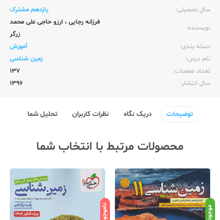
سال تحصیلی:‌
یازدهم مشترک
فرزانه رجایی
،
ارزو حاجی علی محمد
نویسنده:‌
زرگر
دسته بندی:
آموزش
نام درس:
زمین شناسی
تعداد صفحات:‌
137
سال انتشار:‌
1396
توضیحات
دریک نگاه
نظرات کاربران
تحلیل شما
محصولات مرتبط با انتخاب شما
ناموجود
نامو
موجود