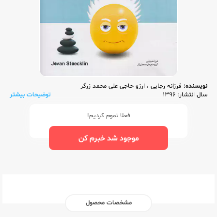
نویسنده:
فرزانه رجایی
،
ارزو حاجی علی محمد زرگر
سال انتشار: 1396
توضیحات بیشتر
فعلا تموم کردیم!
موجود شد خبرم کن
مشخصات محصول
ناشر:‌
گلواژه