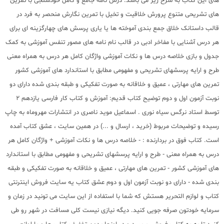
های این کتاب به شرح زیر می باشد: درس نامه جامع و کامل خودسنجی با تمرین
های تشریحی متنوع پرورش خلاقیت و تخیل با تمرین نگارش منحصر به فرد در
قالب داستانک خلاق جمع بندی آموخته ها یا یاری پرسش های چهارگزینه ای برای
هر درس آشنایی با مفاخر ادبی در قالب نام نامه های مصور تنفس آموزشی به کمک
جدول و بازی خلاصه درس ها و نکات آموزشی واژگان کامل هر درس به همراه معنی
طرح و ارایه پرسشهای تشریحی و مفهومی مطابق با استاندارد های آموزشی کشور
تمرین های مهارتی ، عمیق و خلاقانه به صورت تفکیکی و طبقه بندی شده دارای دو
نوبت آزمون اول و دوم توضیح کتاب قدیم: آموزش و کتاب کار فارسی یازدهم 2
توسط استاد نرگس سیاه نوری . اسماعیل موید ناصری در انتشارات مهروماه به چاپ
رسیده و توضیحات مربوط (خرید ، ارسال و ...) در همین سایت ، عشق کتاب آمده
است. کتاب فوق در بردارنده : - خلاصه درس ها و نکات آموزشی + واژگان کامل هر
درس به همراه معنی - طرح و ارایه پرسشهای تشریحی و مفهومی مطابق با استاندارد
های آموزشی کشور - تمرین های مهارتی ، عمیق و خلاقانه به صورت تفکیکی و طبقه
بندی شده - دارای دو نوبت آزمون اول و دوم عشق کتاب یه سایت فروش اینترنتی
کتاب و لوازم التحریر هستش که شما با استفاده از این سایت می تونید در زمان و
سرمایه خودتون صرفه جویی کنید. دیگه نیازی نیست کلی مسافت در شهر رو طی