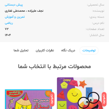
سال تحصیلی:‌
پیش دبستانی
نویسنده:‌
نجف علیزاده
،
محمدعلی غفاری
دسته بندی:
تمرین و آموزش
نام درس:
ریاضی
تعداد صفحات:‌
72
سال انتشار:‌
1404
توضیحات
دریک نگاه
نظرات کاربران
تحلیل شما
محصولات مرتبط با انتخاب شما
ناموجود
ناموجود
نامو