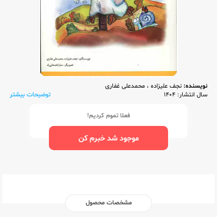
نویسنده:
نجف علیزاده
،
محمدعلی غفاری
سال انتشار: 1404
توضیحات بیشتر
فعلا تموم کردیم!
موجود شد خبرم کن
مشخصات محصول
ناشر:‌
شباهنگ