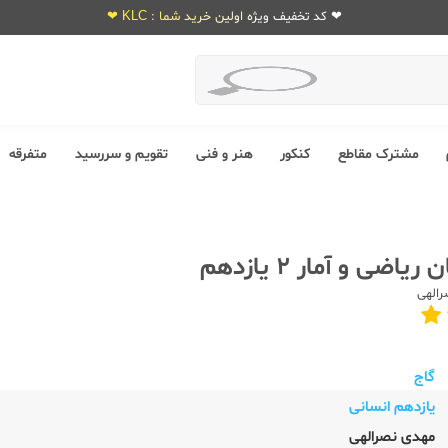
❤ کد تخفیف ویژه اولین خرید شما : KLC ❤
مشترک مقاطع
کنکور
هنر و فنی
تقویم و سررسید
متفرقه
اضی و آمار 2 یازدهم
الهی
گاج
یازدهم انسانی
مهدی نصرالهی