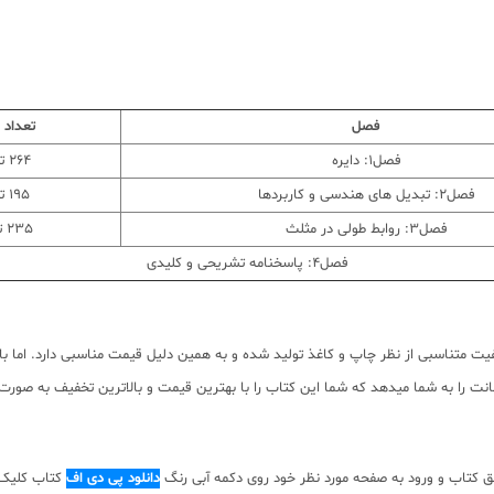
فصل
تعداد
فصل1: دایره
264 تست
فصل2: تبدیل های هندسی و کاربردها
195 تست
فصل3: روابط طولی در مثلث
235 تست
فصل4: پاسخنامه تشریحی و کلیدی
 متناسبی از نظر چاپ و کاغذ تولید شده و به همین دلیل قیمت مناسبی دارد. اما با ت
 را به شما میدهد که شما این کتاب را با بهترین قیمت و بالاترین تخفیف به صورت ای
 کتاب و ورود به صفحه مورد نظر خود روی دکمه آبی رنگ
دانلود پی دی اف
کتاب کلیک ن