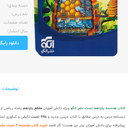
دسته بندی:
نام درس:
تعداد صفحات:‌
سال انتشار:‌
دانلود رایگان pdf نمونه صفحا
توضیحات
کتاب هندسه یازدهم تست نشر الگو
ویژه دانش آموزان
مقطع یازدهم
رشته ریاضی از
درسنامه درس به درس مطابق با کتاب درسی جدید و
695 تست
تالیفی و کنکوری است
پیشرفته برای دانش آموزان برتر نیز هست! اگر قصد
خرید کتاب هندسه 2 تست نشر الگو از عشق کتاب