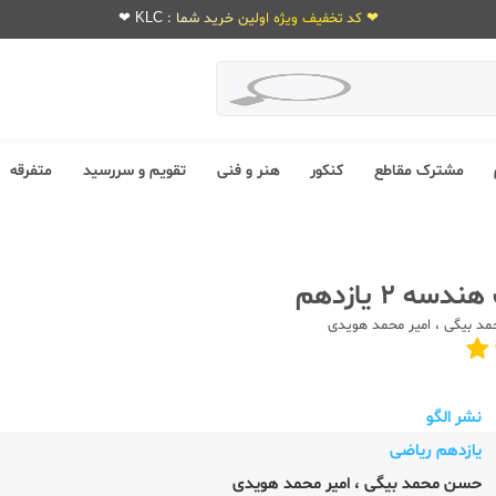
❤ کد تخفیف ویژه اولین خرید شما : KLC ❤
مشترک مقاطع
کنکور
هنر و فنی
تقویم و سررسید
متفرقه
سه 2 یازدهم
د بیگی
،
امیر محمد هویدی
نشر الگو
یازدهم ریاضی
حسن محمد بیگی
،
امیر محمد هویدی