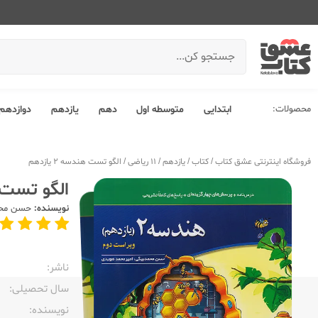
محصولات:
ابتدایی
متوسطه اول
دهم
یازدهم
دوازدهم
فروشگاه اینترنتی عشق کتاب
/
کتاب
/
یازدهم
/
11 ریاضی
/
الگو تست هندسه 2 یازدهم
الگو تست هند
نویسنده:
حسن محم
ناشر:‌
سال تحصیلی:‌
نویسنده:‌