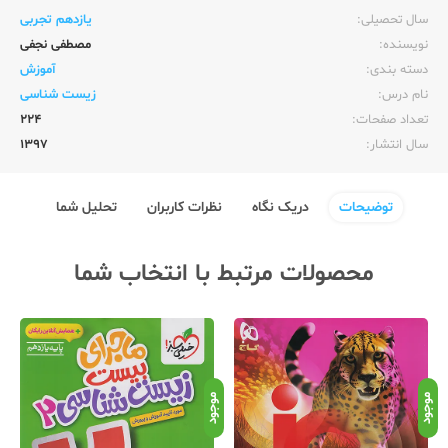
سال تحصیلی:‌
یازدهم تجربی
نویسنده:‌
مصطفی نجفی
دسته بندی:
آموزش
نام درس:
زیست شناسی
تعداد صفحات:‌
224
سال انتشار:‌
1397
توضیحات
دریک نگاه
نظرات کاربران
تحلیل شما
محصولات مرتبط با انتخاب شما
موجود
موجود
موج