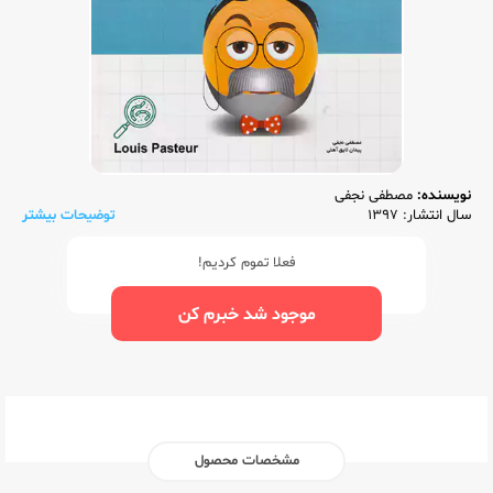
نویسنده:
مصطفی نجفی
سال انتشار: 1397
توضیحات بیشتر
فعلا تموم کردیم!
موجود شد خبرم کن
مشخصات محصول
ناشر:‌
گلواژه