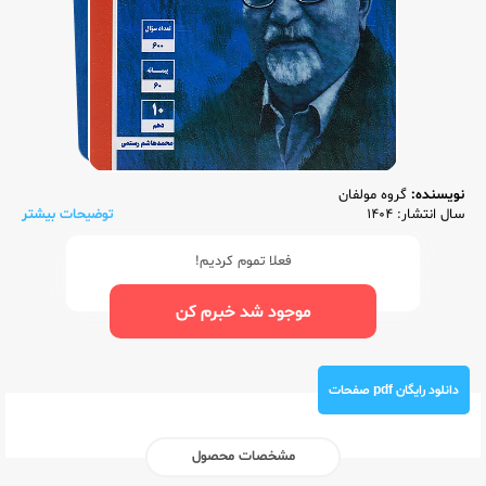
نویسنده:
گروه مولفان
سال انتشار: 1404
توضیحات بیشتر
فعلا تموم کردیم!
موجود شد خبرم کن
دانلود رایگان pdf صفحات
مشخصات محصول
ناشر:‌
قلم چی