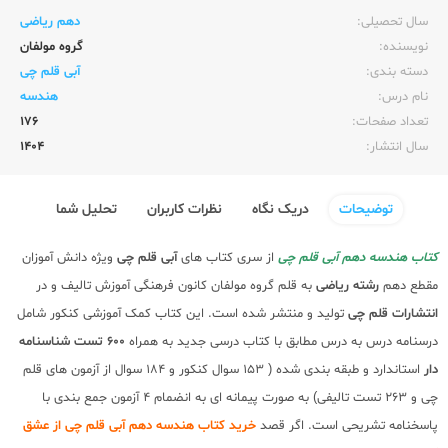
سال تحصیلی:‌
دهم ریاضی
نویسنده:‌
گروه مولفان
دسته بندی:
آبی قلم چی
نام درس:
هندسه
تعداد صفحات:‌
176
سال انتشار:‌
1404
توضیحات
دریک نگاه
نظرات کاربران
تحلیل شما
کتاب هندسه دهم آبی قلم چی
از سری کتاب های
آبی قلم چی
ویژه دانش آموزان
مقطع دهم
رشته ریاضی
به قلم گروه مولفان کانون فرهنگی آموزش تالیف و در
انتشارات قلم چی
تولید و منتشر شده است. این کتاب کمک آموزشی کنکور شامل
درسنامه درس به درس مطابق با کتاب درسی جدید به همراه
600 تست شناسنامه
دار
استاندارد و طبقه بندی شده ( 153 سوال کنکور و 184 سوال از آزمون های قلم
چی و 263 تست تالیفی) به صورت پیمانه ای به انضمام 4 آزمون جمع بندی با
پاسخنامه تشریحی است. اگر قصد
خرید کتاب هندسه دهم آبی قلم چی از عشق