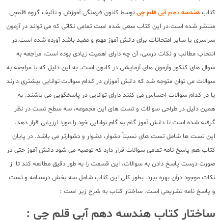
کتاب
هندسه
دهم
آبی قلم چی
توسط کانون فرهنگی آموزش و تألیف گروه قلمچی
منتشر شده است.در این کتاب سعی شده است تمامی نکاتی که می تواند در آزمون
سراسری یا سایر امتحانات برای دانش آموز مهم و مفید باشد آورده شده است.در
انتخاب مطالب و نکات درسی، آن چه دارای اهمیت زیادی بوده است، مراجعه به
سوال های کنکور وآزمون های آزمایشی در کانون است. به این دلیل که با مراجعه به
سوالات می توان متوجه شد که دانش آموزان در کدام سوالات توانایی بیشتری دارند
یا در کدام سوالات احساس می کنند دارای توانایی در پاسخگویی می باشند. به
همین دلیل در طراحی سوالات و تست های این مجموعه، سه سطح تست در نظر
گرفته شده است تا دانش آموز گام به گام توانایی خود را مورد ارزیابی قرار دهد.
این تست ها شامل تست های نسبتاً دشوار، دشوار و دشوارتر می باشد. در پایان
کتاب هم پاسخ نامه تمامی سوالات قرار دارد که توصیه می شود دانش آموز حتی در
صورت درست پاسخ دادن به سوالات، این قسمت را به طور دقیق مطالعه کند تا از
نکات موجود درآن بهره ببرد. بطور کلی این کتاب شامل سه بخش درسنامه و تست
و پاسخ نامه تشریحی است. ساختار کتاب به شرح زیر است :
ساختار کتاب هندسه دهم آبی قلم چی :