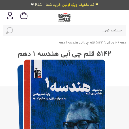
❤ کد تخفیف ویژه اولین خرید شما : KLC ❤
دهم
/
10 ریاضی
/
5142 قلم چی آبی هندسه 1 دهم
5142 قلم چی آبی هندسه 1 دهم