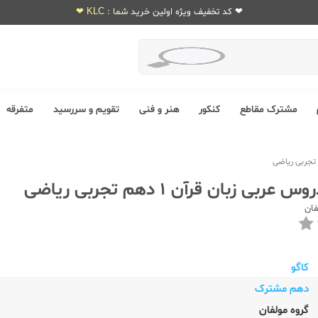
❤ کد تخفیف ویژه اولین خرید شما : KLC ❤
مشترک مقاطع
کنکور
هنر و فنی
تقویم و سررسید
متفرقه
بی زبان قرآن 1 دهم تجربی ریاضی
فان
کاگو
دهم مشترک
گروه مولفان