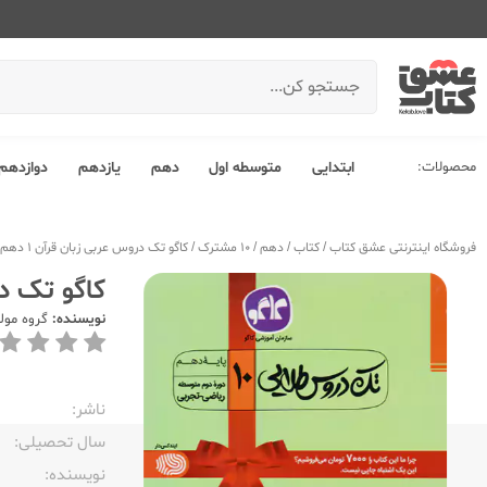
محصولات:
ابتدایی
متوسطه اول
دهم
یازدهم
دوازدهم
فروشگاه اینترنتی عشق کتاب
/
کتاب
/
دهم
/
10 مشترک
/
کاگو تک دروس عربی زبان قرآن 1 دهم تجربی ریاضی
کاگو تک دروس عر
نویسنده:
گروه مول
ناشر:‌
سال تحصیلی:‌
نویسنده:‌