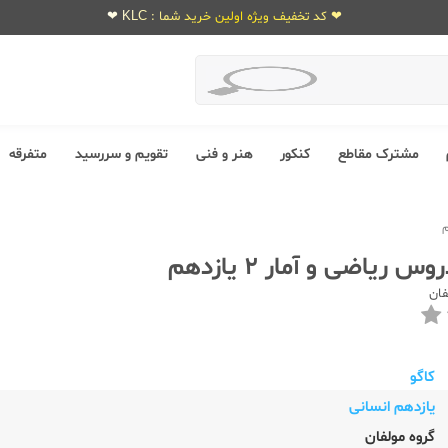
❤ کد تخفیف ویژه اولین خرید شما : KLC ❤
مشترک مقاطع
کنکور
هنر و فنی
تقویم و سررسید
متفرقه
 ریاضی و آمار 2 یازدهم
فان
کاگو
یازدهم انسانی
گروه مولفان