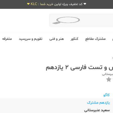
❤ کد تخفیف ویژه اولین خرید شما : KLC ❤
مشترک مقاطع
کنکور
هنر و فنی
تقویم و سررسید
متفرقه
 تست فارسی 2 یازدهم
رستانی
کاگو
یازدهم مشترک
سعید عنبرستانی