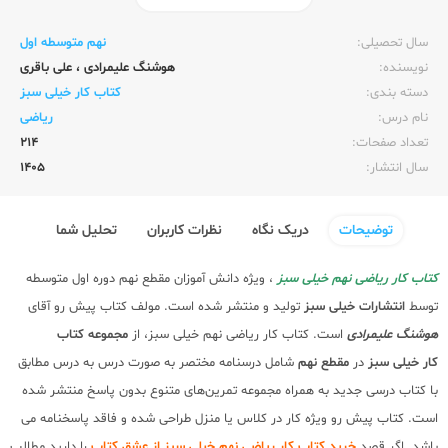
ناشر:‌
خیلی سبز
سال تحصیلی:‌
نهم متوسطه اول
نویسنده:‌
هوشنگ علیمرادی
،
علی باقری
دسته بندی:
کتاب کار خیلی سبز
نام درس:
ریاضی
تعداد صفحات:‌
214
سال انتشار:‌
1405
توضیحات
دریک نگاه
نظرات کاربران
تحلیل شما
کتاب کار ریاضی نهم خیلی سبز
، ویژه دانش آموزان مقطع نهم دوره اول متوسطه
توسط
انتشارات خیلی سبز
تولید و منتشر شده است. مولف کتاب پیش رو آقای
هوشنگ علیمرادی
است. کتاب کار ریاضی نهم خیلی سبز، از
مجموعه کتاب
کار
خیلی سبز
در
مقطع نهم
شامل درسنامه مختصر به صورت درس به درس مطابق
با کتاب درسی جدید به همراه مجموعه تمرین‌های متنوع بدون پاسخ منتشر شده
است. کتاب پیش رو ویژه کار در کلاس یا منزل طراحی شده و فاقد پاسخنامه می
باشد. اگر قصد
خرید کتاب کار ریاضی نهم خیلی سبز از عشق کتاب
را دارید مطالب