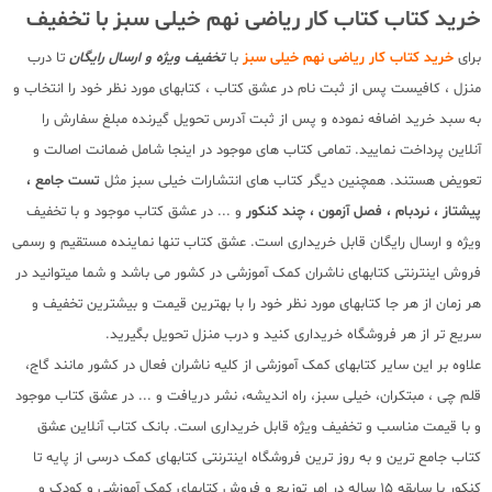
خرید کتاب کتاب کار ریاضی نهم خیلی سبز با تخفیف
برای
خرید کتاب کار ریاضی نهم خیلی سبز
با
تخفیف ویژه و ارسال رایگان
تا درب
منزل ، کافیست پس از ثبت نام در عشق کتاب ، کتابهای مورد نظر خود را انتخاب و
به سبد خرید اضافه نموده و پس از ثبت آدرس تحویل گیرنده مبلغ سفارش را
آنلاین پرداخت نمایید. تمامی کتاب های موجود در اینجا شامل ضمانت اصالت و
تعویض هستند. همچنین دیگر کتاب های انتشارات خیلی سبز مثل
تست جامع ،
پیشتاز ، نردبام ، فصل آزمون ، چند کنکور
و ... در عشق کتاب موجود و با تخفیف
ویژه و ارسال رایگان قابل خریداری است. عشق کتاب تنها نماینده مستقیم و رسمی
فروش اینترنتی کتابهای ناشران کمک آموزشی در کشور می باشد و شما میتوانید در
هر زمان از هر جا کتابهای مورد نظر خود را با بهترین قیمت و بیشترین تخفیف و
سریع تر از هر فروشگاه خریداری کنید و درب منزل تحویل بگیرید.
علاوه بر این سایر کتابهای کمک آموزشی از کلیه ناشران فعال در کشور مانند گاج،
قلم چی ، مبتکران، خیلی سبز، راه اندیشه، نشر دریافت و ... در عشق کتاب موجود
و با قیمت مناسب و تخفیف ویژه قابل خریداری است. بانک کتاب آنلاین عشق
کتاب جامع ترین و به روز ترین فروشگاه اینترنتی کتابهای کمک درسی از پایه تا
کنکور با سابقه 15 ساله در امر توزیع و فروش کتابهای کمک آموزشی و کودک و