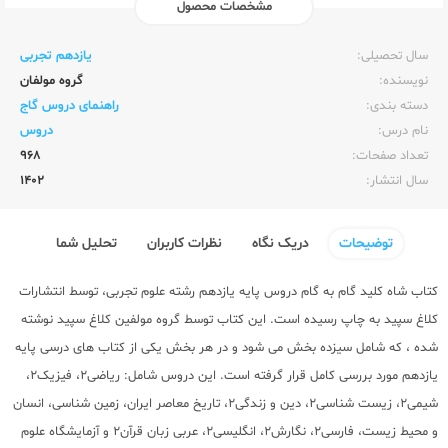
مشخصات محصول
ناشر:‌
کلاغ سپید
سال تحصیلی:‌
یازدهم تجربی
نویسنده:‌
گروه مولفان
دسته بندی:
راهنمای دروس گاج
نام درس:
دروس
تعداد صفحات:‌
968
سال انتشار:‌
1402
توضیحات
دریک نگاه
نظرات کاربران
تحلیل شما
کتاب شاه کلید گام به گام دروس پایه یازدهم رشته علوم تجربی، توسط انتشارات
کلاغ سپید به چاپ رسیده است. این کتاب توسط گروه مولفین کلاغ سپید نوشته
شده ، که شامل سیزده بخش می شود و در هر بخش یکی از کتاب های درسی پایه
یازدهم مورد بررسی کامل قرار گرفته است. این دروس شامل: ریاضی2، فیزیک2،
شیمی2، زیست شناسی2، دین و زندگی2، تاریخ معاصر ایران، زمین شناسی، انسان
و محیط زیست، فارسی2، نگارش2، انگلیسی2، عربی زبان قرآن2 و آزمایشگاه علوم