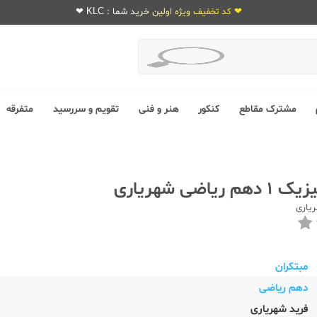
❤ کد تخفیف ویژه اولین خرید شما : KLC ❤
مشترک مقاطع
کنکور
هنر و فنی
تقویم و سررسید
متفرقه
یاضی شهریاری
یاری
مبتکران
دهم ریاضی
فرید شهریاری