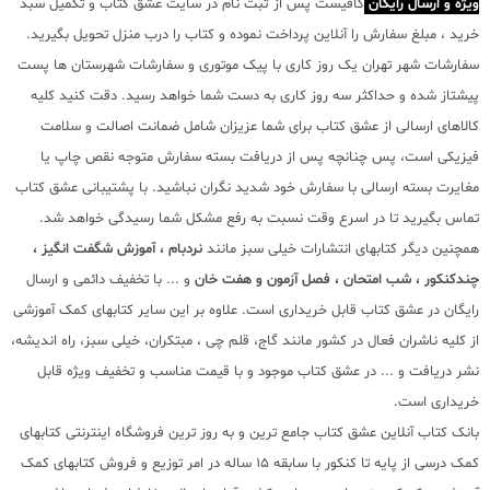
ویژه و ارسال رایگان
کافیست پس از ثبت نام در سایت عشق کتاب و تکمیل سبد
خرید ، مبلغ سفارش را آنلاین پرداخت نموده و کتاب را درب منزل تحویل بگیرید.
سفارشات شهر تهران یک روز کاری با پیک موتوری و سفارشات شهرستان ها پست
پیشتاز شده و حداکثر سه روز کاری به دست شما خواهد رسید. دقت کنید کلیه
کالاهای ارسالی از عشق کتاب برای شما عزیزان شامل ضمانت اصالت و سلامت
فیزیکی است، پس چنانچه پس از دریافت بسته سفارش متوجه نقص چاپ یا
مغایرت بسته ارسالی با سفارش خود شدید نگران نباشید. با پشتیبانی عشق کتاب
تماس بگیرید تا در اسرع وقت نسبت به رفع مشکل شما رسیدگی خواهد شد.
همچنین دیگر کتابهای انتشارات خیلی سبز مانند
نردبام ، آموزش شگفت انگیز ،
چندکنکور ، شب امتحان ، فصل آزمون و هفت خان
و ... با تخفیف دائمی و ارسال
رایگان در عشق کتاب قابل خریداری است. علاوه بر این سایر کتابهای کمک آموزشی
از کلیه ناشران فعال در کشور مانند گاج، قلم چی ، مبتکران، خیلی سبز، راه اندیشه،
نشر دریافت و ... در عشق کتاب موجود و با قیمت مناسب و تخفیف ویژه قابل
خریداری است.
بانک کتاب آنلاین عشق کتاب جامع ترین و به روز ترین فروشگاه اینترنتی کتابهای
کمک درسی از پایه تا کنکور با سابقه 15 ساله در امر توزیع و فروش کتابهای کمک