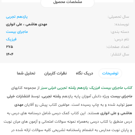
مشخصات محصول
ناشر:‌
خیلی سبز
سال تحصیلی:‌
یازدهم تجربی
نویسنده:‌
مهدی هاشمی
،
علی انواری
دسته بندی:
ماجرای بیست
نام درس:
فیزیک
تعداد صفحات:‌
275
سال انتشار:‌
1404
توضیحات
دریک نگاه
نظرات کاربران
تحلیل شما
کتاب ماجرای بیست فیزیک یازدهم رشته تجربی خیلی سبز
از مجموعه کتابهای
ماجرای بیست
ویژه دانش آموزان پایه یازدهم
رشته تجربی
، توسط
انتشارات خیلی
سبز
تولید شده و به چاپ رسیده است. مولفین کتاب پیش رو آقایان
مهدی
هاشمی و علی انواری
هستند. این کتاب کمک درسی شامل درسنامه های درس به
درس منطبق با کتاب درسی به‌همراه نمونه سوالات امتحانی و آزمون های میان نوبت
و پایان نوبت مدارس به انضمام پاسخنامه تشریحی کلیه سوالات ارائه شده در