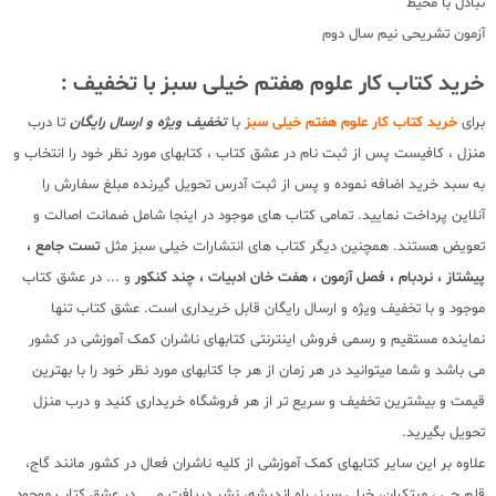
تبادل با محیط
آزمون تشریحی نیم سال دوم
خرید کتاب کار علوم هفتم خیلی سبز با تخفیف :
برای
خرید کتاب کار علوم هفتم خیلی سبز
با
تخفیف ویژه و ارسال رایگان
تا درب
منزل ، کافیست پس از ثبت نام در عشق کتاب ، کتابهای مورد نظر خود را انتخاب و
به سبد خرید اضافه نموده و پس از ثبت آدرس تحویل گیرنده مبلغ سفارش را
آنلاین پرداخت نمایید. تمامی کتاب های موجود در اینجا شامل ضمانت اصالت و
تعویض هستند. همچنین دیگر کتاب های انتشارات خیلی سبز مثل
تست جامع ،
پیشتاز ، نردبام ، فصل آزمون ، هفت خان ادبیات ، چند کنکور
و ... در عشق کتاب
موجود و با تخفیف ویژه و ارسال رایگان قابل خریداری است. عشق کتاب تنها
نماینده مستقیم و رسمی فروش اینترنتی کتابهای ناشران کمک آموزشی در کشور
می باشد و شما میتوانید در هر زمان از هر جا کتابهای مورد نظر خود را با بهترین
قیمت و بیشترین تخفیف و سریع تر از هر فروشگاه خریداری کنید و درب منزل
تحویل بگیرید.
علاوه بر این سایر کتابهای کمک آموزشی از کلیه ناشران فعال در کشور مانند گاج،
قلم چی ، مبتکران، خیلی سبز، راه اندیشه، نشر دریافت و ... در عشق کتاب موجود