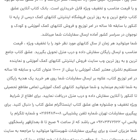
و با قیمت مناسب و تخفیف ویژه قابل خریداری است. بانک کتاب آنلاین عشق
کتاب جامع ترین و به روز ترین فروشگاه اینترنتی کتابهای کمک درسی از پایه تا
کنکور با سابقه 15 ساله در امر توزیع و فروش کتابهای کمک آموزشی و کودک و
نوجوان در سراسر کشور آماده ارسال سفارشات شما میباشد.
شما میتوانید هر زمان از سال کتابهای مورد نظر خود را با تخفیف ویژه ، قیمت
مناسب و ارسال رایگان سفارش داده و درب منزل تحویل بگیرید. عشق کتاب جامع
ترین و به روز ترین وب سایت فروش اینترنتی کتابهای کمک آموزشی و نماینده
مستقیم ناشران معتبر کمک آموزشی با بیش از 11000 عنوان کتاب و سابقه 15 ساله
در امر توزیع کتاب، علاوه بر ارسال سفارشات شما روی هر خرید یک هدیه رایگان
به شما تقدیم مینماید و شما میتوانید کتابهای کمک آموزشی تمامی مقاطع تحصیلی
تا کنکور را آنلاین سفارش داده و درب منزل دریافت نمایید. برای اطلاع از شرایط
ویژه تخفیف و جشنواره های عشق کتاب اینستاگرام عشق کتاب را دنبال کنید. برای
پیگیری سفارشات تهران شماره تلفن پشتیبانی 02166484008 و شماره تلگرام یا
واتس اپ 09203472622 می باشد که از ساعت 9 صبح تا 5 بعدازظهر پاسخگوی
شما عزیزان است و برای پیگیری سفارشات شهرستانها میتوانید با مراجعه به سایت
رهگیری مرسولات پستی از موقعیت بسته سفارشات خود اطلاع پیدا کنید.