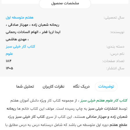
مشخصات محصول
ناشر:‌
خیلی سبز
سال تحصیلی:‌
هفتم متوسطه اول
ریحانه شعبان زاده
،
مهرناز صادقی
،
نویسنده:‌
ایدا اریا فخر
،
الهام السادات رحمانی
،
مهدی هاشمی
دسته بندی:
کتاب کار خیلی سبز
نام درس:
علوم
تعداد صفحات:‌
184
سال انتشار:‌
1405
توضیحات
دریک نگاه
نظرات کاربران
تحلیل شما
کتاب کار علوم هفتم خیلی سبز
، از مجموعه کتاب کار ویژه دانش آموزان هفتم
توسط
انتشارات خیلی سبز
به چاپ رسیده است. مولف این کتاب خانم ها
ریحانه
شعبان زاده و مهرناز صادقی
هستند. این کتاب از سری
کتاب کار خیلی سبز
ویژه
مقطع هفتم
دوره اول متوسطه می باشد که شامل درسنامه درس به درس مطابق با