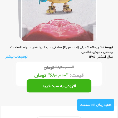
نویسنده:
ریحانه شعبان زاده
،
مهرناز صادقی
،
ایدا اریا فخر
،
الهام السادات
رحمانی
،
مهدی هاشمی
سال انتشار: 1405
توضیحات بیشتر
"۸۴۰,۰۰۰"
تومان
قیمت:
"۶۸۰,۰۰۰"
تومان
افزودن به سبد خرید
دانلود رایگان pdf صفحات