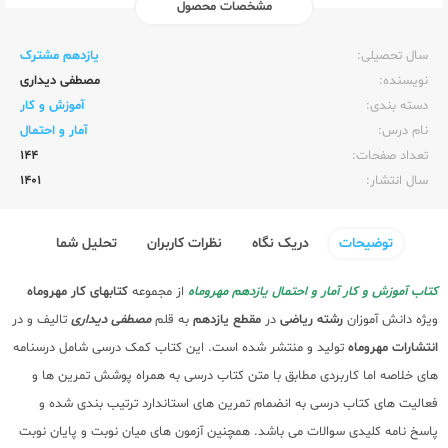
مشخصات محصول
ناشر:‌
مهر و ماه
سال تحصیلی:‌
یازدهم مشترک
نویسنده:‌
مصطفی دیداری
دسته بندی:
آموزش و کار
نام درس:
آمار و احتمال
تعداد صفحات:‌
144
سال انتشار:‌
1401
توضیحات
دریک نگاه
نظرات کاربران
تحلیل شما
کتاب آموزش و کار آمار و احتمال یازدهم مهروماه
از مجموعه
کتابهای کار مهروماه
ویژه دانش آموزان
رشته ریاضی
در
مقطع یازدهم
به قلم
مصطفی دیداری
تالیف و در
انتشارات مهروماه
تولید و منتشر شده است. این کتاب کمک درسی شامل درسنامه
های خلاصه اما کاربردی مطابق با متن کتاب درسی به همراه پوشش تمرین ها و
فعالیت های کتاب درسی به انضمام تمرین های استاندارد ترتیب بندی شده و
پاسخ نامه کلیدی سوالات می باشد. همچنین آزمون های میان نوبت و پایان نوبت