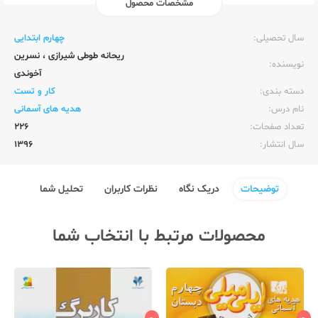
مشخصات محصول
ناشر:‌
واله
سال تحصیلی:‌
چهارم ابتدایی
ریحانه طوطی شیرازی
،
نسرین
نویسنده:‌
آخوندی
دسته بندی:
کار و تست
نام درس:
هدیه های آسمانی
تعداد صفحات:‌
226
سال انتشار:‌
1396
توضیحات
دریک نگاه
نظرات کاربران
تحلیل شما
محصولات مرتبط با انتخاب شما