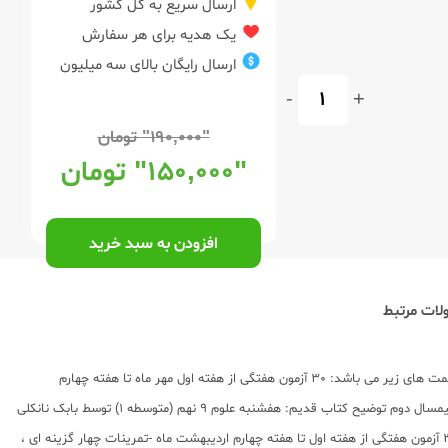
ارسال سریع به کل کشور
یک هدیه برای هر سفارش
ارسال رایگان بالای سه میلیون
-
+
"۱۹۰,۰۰۰"
تومان
"۱۵۰,۰۰۰"
تومان
افزودن به سبد خرید
ات مرتبط
توضیح کتاب جدید: کتاب هفشنبه علوم نهم (متوسطه 1)، مورد تأیید آموزش و پرورش توسط انتشارات خواندنی و تألیف بابک نانکلی منتشر شده است. این کتاب شامل قسمت های زیر می باشد: 30 آزمون هفتگی از هفته اول مهر ماه تا هفته چهارم
اردیبهست ماه زمانبندی شده بر مبنای بودجه بندی وزارت آموزش و پرورش تمرینات چهار گزینه ای ، صحیح و غلط ، جای خالی و تشریحی آزمون های دوره ای نیمسال اول و نیمسال دوم توضیح کتاب قدیم: هفشنبه علوم 9 نهم (متوسطه 1) توسط بابک نانکلی
در انتشارات خواندنی به چاپ رسیده و برای خرید به سایت عشق کتاب ketab.love مراجعه کنید. ویژگی : -زمان بندی شده بر مبنای بودجه بندی وزارت آموزش و پرورش -30 آزمون هفتگی از هفته اول تا هفته چهارم اردیبهشت ماه -تمرینات چهار گزینه ای ،