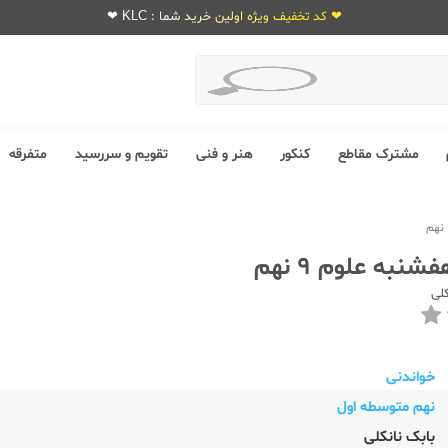
❤ کد تخفیف ویژه اولین خرید شما : KLC ❤
مشترک مقاطع
کنکور
هنر و فنی
تقویم و سررسید
متفرقه
نبه علوم 9 نهم
کلی
خواندنی
نهم متوسطه اول
بابک نانکلی