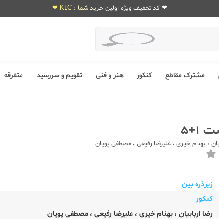
❤ کد تخفیف ویژه اولین خرید شما : KLC ❤
مشترک مقاطع
کنکور
هنر و فنی
تقویم و سررسید
متفرقه
1+5
یان
،
بهنام خیری
،
علیرضا رفیعی
،
مصطفی پویان
زیرذره بین
کنکور
رضا اربابیان
،
بهنام خیری
،
علیرضا رفیعی
،
مصطفی پویان