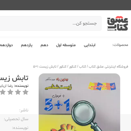
محصولات:
ابتدایی
متوسطه اول
دهم
یازدهم
دوازدهم
فروشگاه اینترنتی عشق کتاب
/
کتاب
/
کنکور
/
کنکور
/
تابش زیست 1+5
تابش زیست 
نویسنده:
رضا ارباب
ناشر:‌
سال تحصیلی:‌
نویسنده:‌