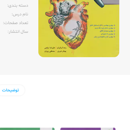
دسته بندی:
نام درس:
تعداد صفحات:‌
سال انتشار:‌
توضیحات