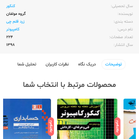
سال تحصیلی:‌
کنکور
نویسنده:‌
گروه مولفان
دسته بندی:
زرد قلم چی
نام درس:
کامپیوتر
تعداد صفحات:‌
224
سال انتشار:‌
1398
توضیحات
دریک نگاه
نظرات کاربران
تحلیل شما
محصولات مرتبط با انتخاب شما
ناموجود
ناموجود
نامو