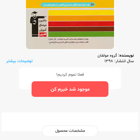
نویسنده:
گروه مولفان
سال انتشار: 1398
توضیحات بیشتر
فعلا تموم کردیم!
موجود شد خبرم کن
مشخصات محصول
ناشر:‌
قلم چی