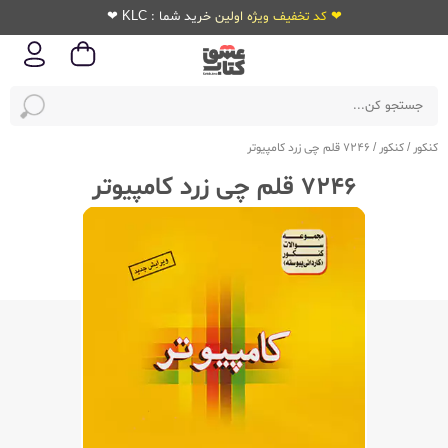
❤ کد تخفیف ویژه اولین خرید شما : KLC ❤
کنکور
/
کنکور
/
7246 قلم چی زرد کامپیوتر
7246 قلم چی زرد کامپیوتر