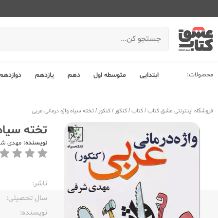
محصولات:
ابتدایی
متوسطه اول
دهم
یازدهم
دوازدهم
فروشگاه اینترنتی عشق کتاب
/
کتاب
/
کنکور
/
کنکور
/
تخته سیاه واژه درمانی عربی
تخته سیاه 
نویسنده:
مهدی شر
ناشر:‌
سال تحصیلی:‌
نویسنده:‌