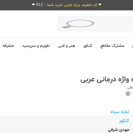
❤ کد تخفیف ویژه اولین خرید شما : KLC ❤
مشترک مقاطع
کنکور
هنر و فنی
تقویم و سررسید
متفرقه
واژه درمانی عربی
فی
تخته سیاه
کنکور
مهدی شرفی