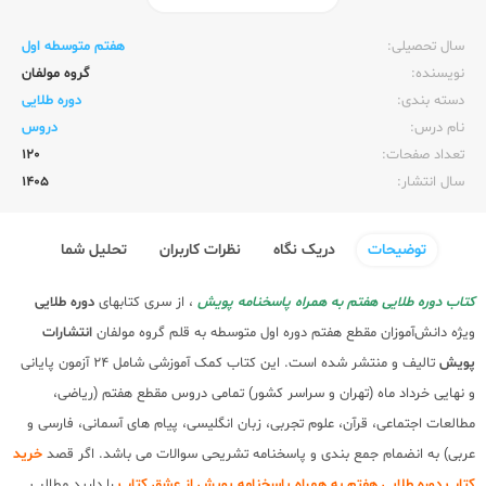
ناشر:‌
پویش
سال تحصیلی:‌
هفتم متوسطه اول
نویسنده:‌
گروه مولفان
دسته بندی:
دوره طلایی
نام درس:
دروس
تعداد صفحات:‌
120
سال انتشار:‌
1405
توضیحات
دریک نگاه
نظرات کاربران
تحلیل شما
کتاب دوره طلایی هفتم به همراه پاسخنامه پویش
، از سری کتابهای
دوره طلایی
ویژه دانش‌آموزان مقطع هفتم دوره اول متوسطه به قلم گروه مولفان
انتشارات
پویش
تالیف و منتشر شده است. این کتاب کمک آموزشی شامل 24 آزمون پایانی
و نهایی خرداد ماه (تهران و سراسر کشور) تمامی دروس مقطع هفتم (ریاضی،
مطالعات اجتماعی، قرآن، علوم تجربی، زبان انگلیسی، پیام های آسمانی، فارسی و
عربی) به انضمام جمع بندی و پاسخنامه تشریحی سوالات می باشد. اگر قصد
خرید
کتاب دوره طلایی هفتم به همراه پاسخنامه پویش از عشق کتاب
را دارید مطالب