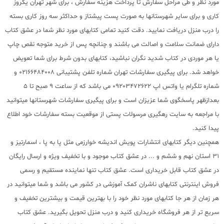
مورد نظر و طی مراحل سفارش تا پرداخت هزینه سفارش ، برای شهر تهران یکروز
کاری و برای سایر شهرستانها به صورت پست پیشتاز و حداکثر سه روز کاری بسته
را درب منزل دریافت نمایید. دقت کنید تمامی کتابهای مورد نظر شما در عشق کتاب
دارای ضمانت سلامت و اصالت می باشند و چنانچه پس از خرید متوجه نقص چاپ
یا هر موردی در کتاب شدید نگران نباشید، کتابهای بدون شرط برای شما تعویض
خواهد شد. برای پیگیری سفارشات تهران شماره تلفن پشتیبانی 02166484008 و
شماره تلگرام یا واتس اپ 09203472622 می باشد که از ساعت 9 صبح تا 5
بعدازظهر پاسخگوی شما عزیزان است و برای پیگیری سفارشات شهرستانها میتوانید
با مراجعه به سایت رهگیری مرسولات پستی از موقعیت بسته سفارشات خود اطلاع
پیدا کنید.
همچنین دیگر کتابهای انتشارات پویش اندیشه خوارزمی مثل پا به پا ، اسمارتیز و
31 استان نهم و ششم و ... در عشق کتاب موجود و با تخفیف ویژه و ارسال رایگان
در عشق کتاب قابل خریداری است. عشق کتاب تنها نماینده مستقیم و رسمی
فروش اینترنتی کتابهای ناشران کمک آموزشی در کشور می باشد و شما میتوانید در
هر زمان از هر جا کتابهای مورد نظر خود را با بهترین قیمت و بیشترین تخفیف و
سریع تر از هر فروشگاه خریداری کنید و درب منزل تحویل بگیرید. عشق کتاب