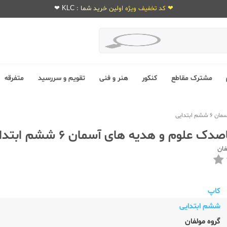
❤ کد تخفیف ویژه اولین خرید شما : KLC ❤
مشترک مقاطع
کنکور
هنر و فنی
تقویم و سررسید
متفرقه
فان
کاپ
ششم ابتدایی
گروه مولفان