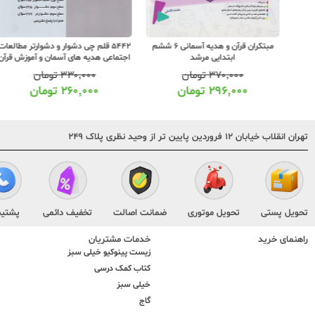
ای
مبتکران قرآن و هدیه آسمانی 6 ششم
5442 قلم چی دشوار و دشوارتر مطالعات
ابتدایی مرشد
اجتماعی هدیه های آسمان و آموزش قرآن
6 ششم ابتدایی سه سطحی
۳۷۰,۰۰۰
تومان
۳۳۰,۰۰۰
تومان
۲۹۶,۰۰۰
تومان
۲۶۰,۰۰۰
تومان
تهران انقلاب خیابان ۱۲ فروردین پایین تر از وحید نظری پلاک ۲۴۹
تحویل پستی
تحویل موتوری
ضمانت اصالت
تخفیف دائمی
پشتیب
راهنمای خرید
خدمات مشتریان
زیست پینوکیو خیلی سبز
کتاب کمک درسی
خیلی سبز
گاج