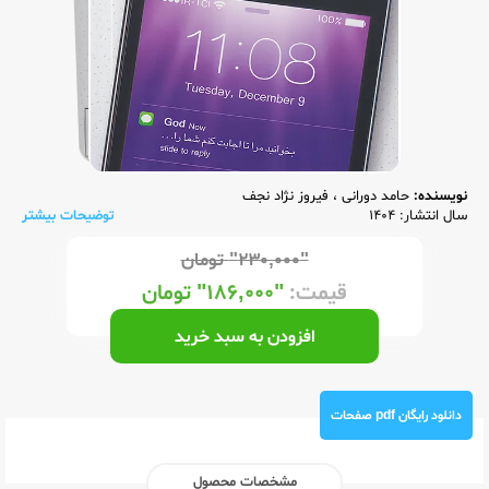
نویسنده:
حامد دورانی
،
فیروز نژاد نجف
سال انتشار: 1404
توضیحات بیشتر
"۲۳۰,۰۰۰"
تومان
قیمت:
"۱۸۶,۰۰۰"
تومان
افزودن به سبد خرید
دانلود رایگان pdf صفحات
مشخصات محصول