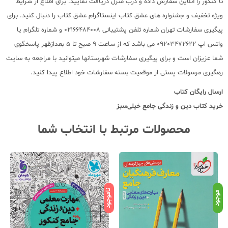
تا کنکور را آنلاین سفارش داده و درب منزل دریافت نمایید. برای اطلاع از شرایط
ویژه تخفیف و جشنواره های عشق کتاب اینستاگرام عشق کتاب را دنبال کنید. برای
پیگیری سفارشات تهران شماره تلفن پشتیبانی 02166484008 و شماره تلگرام یا
واتس اپ 09203472622 می باشد که از ساعت 9 صبح تا 5 بعدازظهر پاسخگوی
شما عزیزان است و برای پیگیری سفارشات شهرستانها میتوانید با مراجعه به سایت
رهگیری مرسولات پستی از موقعیت بسته سفارشات خود اطلاع پیدا کنید.
ارسال رایگان کتاب
خرید
کتاب دین و زندگی جامع خیلی‌سبز
محصولات مرتبط با انتخاب شما
ناموجود
ناموجود
نامو