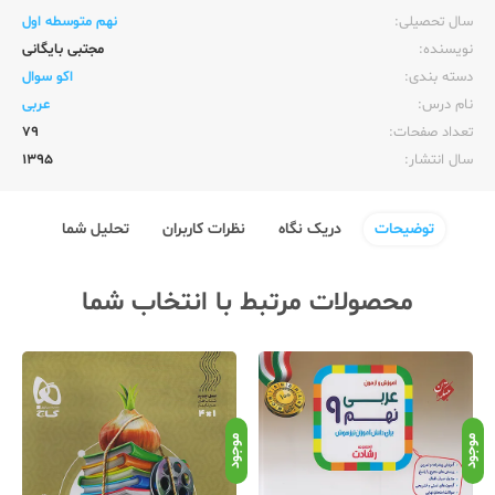
سال تحصیلی:‌
نهم متوسطه اول
نویسنده:‌
مجتبی بایگانی
دسته بندی:
اکو سوال
نام درس:
عربی
تعداد صفحات:‌
79
سال انتشار:‌
1395
توضیحات
دریک نگاه
نظرات کاربران
تحلیل شما
محصولات مرتبط با انتخاب شما
موجود
موجود
موج