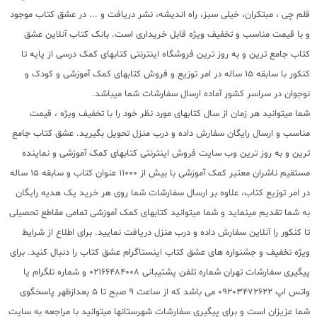
قلم چی ، مبتکران، خیلی سبز، راه اندیشه، نشر دریافت و ... در عشق کتاب موجود
و با قیمت مناسب و تخفیف ویژه قابل خریداری است. بانک کتاب آنلاین عشق
کتاب جامع ترین و به روز ترین فروشگاه اینترنتی کتابهای کمک درسی از پایه تا
کنکور با سابقه 15 ساله در امر توزیع و فروش کتابهای کمک آموزشی و کودک و
نوجوان در سراسر کشور آماده ارسال سفارشات شما میباشد.
شما میتوانید هر زمان از سال کتابهای مورد نظر خود را با تخفیف ویژه ، قیمت
مناسب و ارسال رایگان سفارش داده و درب منزل تحویل بگیرید. عشق کتاب جامع
ترین و به روز ترین وب سایت فروش اینترنتی کتابهای کمک آموزشی و نماینده
مستقیم ناشران معتبر کمک آموزشی با بیش از 11000 عنوان کتاب و سابقه 15 ساله
در امر توزیع کتاب، علاوه بر ارسال سفارشات شما روی هر خرید یک هدیه رایگان
به شما تقدیم مینماید و شما میتوانید کتابهای کمک آموزشی تمامی مقاطع تحصیلی
تا کنکور را آنلاین سفارش داده و درب منزل دریافت نمایید. برای اطلاع از شرایط
ویژه تخفیف و جشنواره های عشق کتاب اینستاگرام عشق کتاب را دنبال کنید. برای
پیگیری سفارشات تهران شماره تلفن پشتیبانی 02166484008 و شماره تلگرام یا
واتس اپ 09203472622 می باشد که از ساعت 9 صبح تا 5 بعدازظهر پاسخگوی
شما عزیزان است و برای پیگیری سفارشات شهرستانها میتوانید با مراجعه به سایت