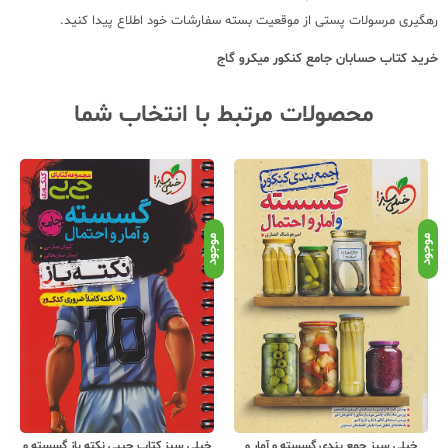
رهگیری مرسولات پستی از موقعیت بسته سفارشات خود اطلاع پیدا کنید.
خرید کتاب
حسابان جامع کنکور میکرو گاج
محصولات مرتبط با انتخاب شما
نامو
موجود
موجود
خیلی سبز جمع بندی گسسته و آمار و
خیلی سبز کتاب جیبی نکته باز گسسته و