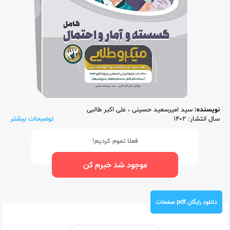
نویسنده:
سید امیرسعید حسینی
،
علی اکبر طالبی
سال انتشار: 1402
توضیحات بیشتر
فعلا تموم کردیم!
موجود شد خبرم کن
دانلود رایگان pdf صفحات