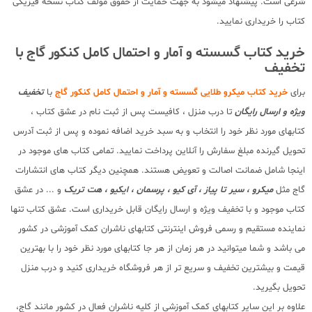
شرعی است. پیشنهاد میشود به جهت حمایت از حقوق مولف کتاب نسخه فیزیکی
کتاب را خریداری نمایید.
خرید کتاب گسسته و آمار و احتمال کامل کنکور گاج با
تخفیف
برای
خرید کتاب میکرو طلایی گسسته و آمار و احتمال کامل کنکور گاج
با
تخفیف
ویژه و ارسال رایگان
تا درب منزل ، کافیست پس از ثبت نام در عشق کتاب ،
کتابهای مورد نظر خود را انتخاب و به سبد خرید اضافه نموده و پس از ثبت آدرس
تحویل گیرنده مبلغ سفارش را آنلاین پرداخت نمایید. تمامی کتاب های موجود در
اینجا شامل ضمانت اصالت و تعویض هستند. همچنین دیگر کتاب های انتشارات
گاج مثل
میکرو ، سیر تا پیاز ، آی کیو ، پرسمان ، ایکیو ، هت تریک
و ... در عشق
کتاب موجود و با تخفیف ویژه و ارسال رایگان قابل خریداری است. عشق کتاب تنها
نماینده مستقیم و رسمی فروش اینترنتی کتابهای ناشران کمک آموزشی در کشور
می باشد و شما میتوانید در هر زمان از هر جا کتابهای مورد نظر خود را با بهترین
قیمت و بیشترین تخفیف و سریع تر از هر فروشگاه خریداری کنید و درب منزل
تحویل بگیرید.
علاوه بر این سایر کتابهای کمک آموزشی از کلیه ناشران فعال در کشور مانند گاج،