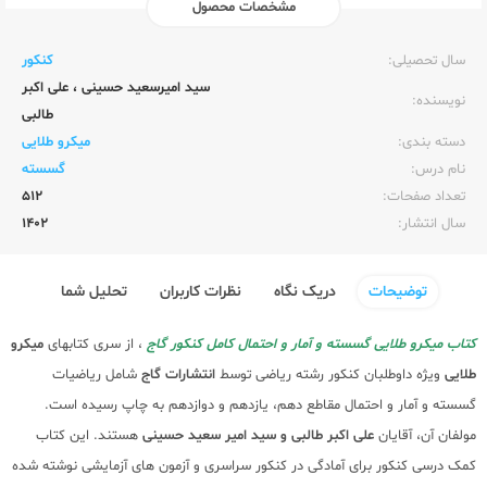
مشخصات محصول
ناشر:‌
گاج
سال تحصیلی:‌
کنکور
سید امیرسعید حسینی
،
علی اکبر
نویسنده:‌
طالبی
دسته بندی:
میکرو طلایی
نام درس:
گسسته
تعداد صفحات:‌
512
سال انتشار:‌
1402
توضیحات
دریک نگاه
نظرات کاربران
تحلیل شما
کتاب میکرو طلایی گسسته و آمار و احتمال کامل کنکور گاج
، از سری کتابهای
میکرو
طلایی
ویژه داوطلبان کنکور رشته ریاضی توسط
انتشارات گاج
شامل ریاضیات
گسسته و آمار و احتمال مقاطع دهم، یازدهم و دوازدهم به چاپ رسیده است.
مولفان آن، آقایان
علی اکبر طالبی و سید امیر سعید حسینی
هستند. این کتاب
کمک درسی کنکور برای آمادگی در کنکور سراسری و آزمون های آزمایشی نوشته شده