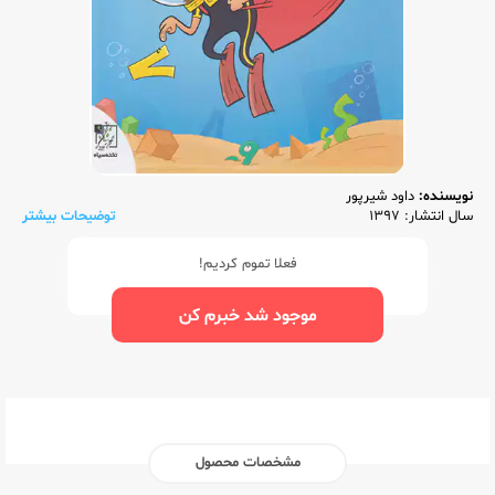
نویسنده:
داود شیرپور
سال انتشار: 1397
توضیحات بیشتر
فعلا تموم کردیم!
موجود شد خبرم کن
مشخصات محصول
ناشر:‌
تخته سیاه