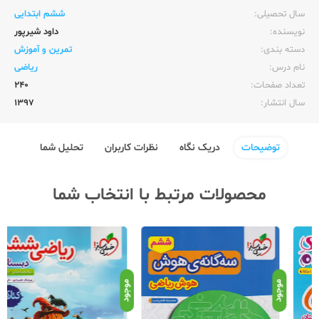
سال تحصیلی:‌
ششم ابتدایی
نویسنده:‌
داود شیرپور
دسته بندی:
تمرین و آموزش
نام درس:
ریاضی
تعداد صفحات:‌
240
سال انتشار:‌
1397
توضیحات
دریک نگاه
نظرات کاربران
تحلیل شما
محصولات مرتبط با انتخاب شما
موجود
موجود
موج