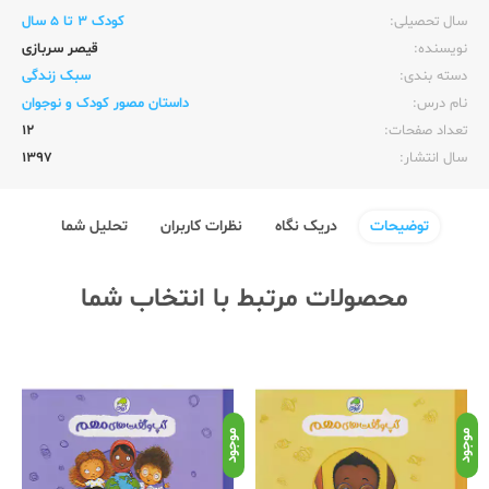
سال تحصیلی:‌
کودک 3 تا 5 سال
نویسنده:‌
قیصر سربازی
دسته بندی:
سبک زندگی
نام درس:
داستان مصور کودک و نوجوان
تعداد صفحات:‌
12
سال انتشار:‌
1397
توضیحات
دریک نگاه
نظرات کاربران
تحلیل شما
محصولات مرتبط با انتخاب شما
موجود
موجود
موج