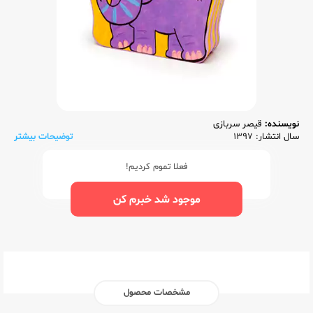
نویسنده:
قیصر سربازی
سال انتشار: 1397
توضیحات بیشتر
فعلا تموم کردیم!
موجود شد خبرم کن
مشخصات محصول
ناشر:‌
بافرزندان