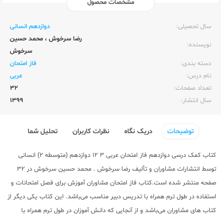
مشخصات محصول
ناشر:‌
مشاوران آموزش
سال تحصیلی:‌
دوازدهم انسانی
رضا سرخوش
،
محمد حسین
نویسنده:‌
سرخوش
دسته بندی:
فاز امتحان
نام درس:
عربی
تعداد صفحات:‌
32
سال انتشار:‌
1399
توضیحات
دریک نگاه
نظرات کاربران
تحلیل شما
کتاب کمک درسی دوازدهم
فاز امتحان عربی 3 12 دوازدهم (متوسطه 2) انسانی
توسط
انتشارات مشاوران
و تألیف رضا سرخوش . محمد حسین سرخوش در 32
صفحه منتشر شده است.کتاب فاز امتحان مشاوران آموزش برای فصل امتحانات و
استفاده در طول ترم همراه با تدریس دبیر مناسب می‌باشد. این کتاب یکی دیگر از
کتاب های مشاوران می‌باشد و از آنجایی که دانش آموزان در طول ترم همراه با