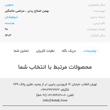
سال تحصیلی:‌
عمومی
نویسنده:‌
بهمن اصلاح پذیر
،
مرتضی عالمگیر
دسته بندی:
تیزهوشان
نام درس:
هندسه
تعداد صفحات:‌
90
سال انتشار:‌
1403
توضیحات
دریک نگاه
نظرات کاربران
تحلیل شما
محصولات مرتبط با انتخاب شما
تهران انقلاب خیابان ۱۲ فروردین پایین تر از وحید نظری پلاک ۲۴۹
تلگرام:
۰۹۲۰۳۴۷۲۶۲۲
تلفن:
۶۶۴۸۴۰۰۸-۰۲۱ (۲۰ خط)
info@ketab.love