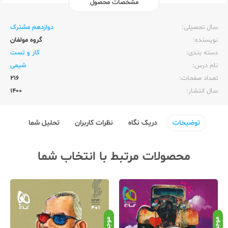
مشخصات محصول
ناشر:‌
قلم چی
سال تحصیلی:‌
دوازدهم مشترک
نویسنده:‌
گروه مولفان
دسته بندی:
کار و تست
نام درس:
شیمی
تعداد صفحات:‌
216
سال انتشار:‌
1400
توضیحات
دریک نگاه
نظرات کاربران
تحلیل شما
محصولات مرتبط با انتخاب شما
موجود
موجود
موج