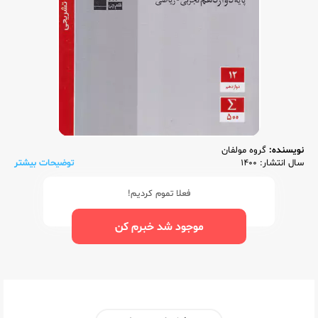
نویسنده:
گروه مولفان
سال انتشار: 1400
توضیحات بیشتر
فعلا تموم کردیم!
موجود شد خبرم کن