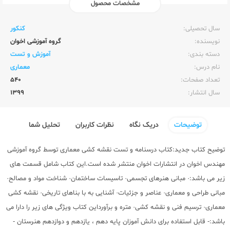
مشخصات محصول
ناشر:‌
اخوان
سال تحصیلی:‌
کنکور
نویسنده:‌
گروه آموزشی اخوان
دسته بندی:
آموزش و تست
نام درس:
معماری
تعداد صفحات:‌
540
سال انتشار:‌
1399
توضیحات
دریک نگاه
نظرات کاربران
تحلیل شما
توضیح کتاب جدید:کتاب درسنامه و تست نقشه کشی معماری توسط گروه آموزشی
مهندس اخوان در انتشارات اخوان منتشر شده است.این کتاب شامل قسمت های
زیر می باشد:· مبانی هنرهای تجسمی· تاسیسات ساختمان· شناخت مواد و مصالح·
مبانی طراحی و معماری· عناصر و جزئیات· آشنایی به با بناهای تاریخی· نقشه کشی
معماری· ترسیم فنی و نقشه کشی· متره و برآورداین کتاب ویژگی های زیر را دارا می
باشد:- قابل استفاده برای دانش آموزان پایه دهم ، یازدهم و دوازدهم هنرستان -