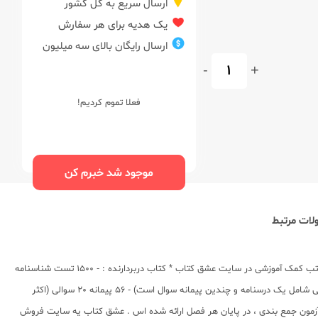
ارسال سریع به کل کشور
یک هدیه برای هر سفارش
ارسال رایگان بالای سه میلیون
-
+
فعلا تموم کردیم!
موجود شد خبرم کن
ات مرتبط
آمار و احتمال و ریاضیات گسسته دهم + یازدهم + دوازدهم - رشته ریاضی توسط گروه مولفان در انتشارات قلم چی - سال 97 (چاپ1) به چاپ رسیده است . * فروش ویژه کتب کمک آموزشی در سایت عشق کتاب * کتاب دربردارنده : - 1500 تست شناسنامه
دار (275 تست از کنکورهای سراسری داخل و خارج کشور + 372 تست از آزمونهای کانون + 853 تست طراحی شده از کتاب درسی) - 82 بسته ی مطالعاتی (هر بسته مطالعاتی شامل یک درسنامه و چندین پیمانه سوال است) - 56 پیمانه 20 سوالی (اکثر
های کتاب به صورت پیمانه های 20 سوالی است) - 26 پیمانه 10 سوالی (تعداد کمتری از سوالهای کتاب بصورت پیمانه 10 سوالی است) - 7 درخت دانش - 20 موضوع - 7 آزمون جمع بندی ، در پایان هر فصل ارائه شده اس . عشق کتاب یه سایت فروش