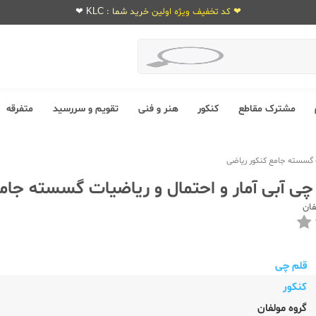
❤ کد تخفیف ویژه اولین خرید شما : KLC ❤
مشترک مقاطع
کنکور
هنر و فنی
تقویم و سررسید
متفرقه
فان
قلم چی
کنکور
گروه مولفان