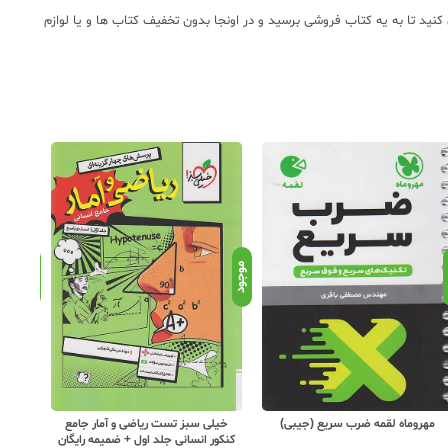
نید تا به یه کتاب فروشی برسید و در اونجا بدون تخفیف کتاب ها و یا لوازم
د
موجود
موجود
مهروماه لقمه ضرب سریع (جیبی)
خیلی سبز تست ریاضی و آمار جامع
مهروما
کنکور انسانی جلد اول + ضمیمه رایگان