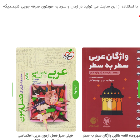
ا استفاده از این سایت می تونید در زمان و سرمایه خودتون صرفه جویی کنید.دیگه
د
موجود
موجود
خیلی سبز فصل آزمون عربی اختصاصی
مشاوران عربی انسانی جامع کنکور
خیلی س