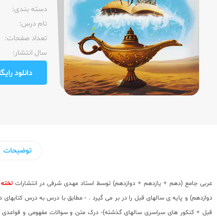
دسته بندی:
نام درس:
تعداد صفحات:‌
سال انتشار:‌
دانلود رایگان pdf نمونه صفحا
توضیحات
عربی جامع (دهم + یازدهم + دوازدهم) توسط استاد مهدی شرفی در انتشارات
تخته 
دوازدهم) و پایه ی سالهای قبل را در بر می گیرد . - مطابق با درس به درس کتابه
قبل + کنکور های سراسری سالهای گذشته)- درک متن و سوالات مفهومی و قواعدی آن