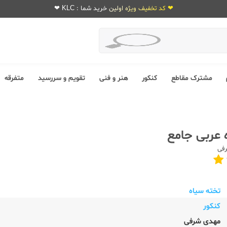
❤ کد تخفیف ویژه اولین خرید شما : KLC ❤
مشترک مقاطع
کنکور
هنر و فنی
تقویم و سررسید
متفرقه
 عربی جامع
فی
تخته سیاه
کنکور
مهدی شرفی