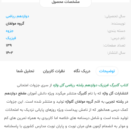
مشخصات محصول
ناشر:‌
گلواژه
سال تحصیلی:‌
دوازدهم ریاضی
نویسنده:‌
گروه مولفان
دسته بندی:
جزوه
نام درس:
فیزیک
تعداد صفحات:‌
139
سال انتشار:‌
1402
توضیحات
دریک نگاه
نظرات کاربران
تحلیل شما
کتاب گلبرگ فیزیک دوازدهم رشته ریاضی گل واژه
از سری جزوات امتحانی
انتشارات گل واژه
که با نام
گلبرگ
منتشر میگردد ویژه دانش آموزان
مقطع دوازدهم
در رشته تجربی
به قلم
گروه مولفان گلواژه
تولید و منتشر شده است. این جزوات
کمک درسی همانطور که از نامش پیداست ویژه روزهای پایانی نزدیک به امتحانات
تولید شده است و شامل درسنامه های خلاصه اما کاربردی به همراه تمرین های کم
و موثر به انضمام آزمون های میان نوبت و پایان نوبت مدارس کشوری با پاسخنامه