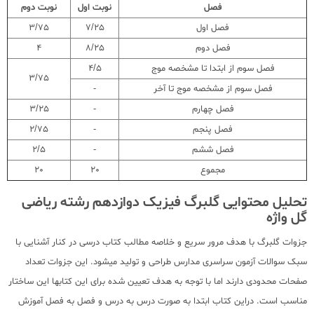
فصل
نوبت اول
نوبت دوم
فصل اول
7/25
3/75
فصل دوم
8/25
4
فصل سوم از ابتدا تا مشخصه موج
4/5
3/75
فصل سوم از مشخصه موج تا آخر
-
فصل چهارم
-
3/25
فصل پنجم
-
2/75
فصل ششم
-
2/5
مجموع
20
20
تحلیل محتوایی گلبرگ فیزیک دوازدهم رشته ریاضی
گل واژه
جزوات گلبرگ با هدف مرور سریع و خلاصه مطالب کتاب درسی در کنار آشنایی با
سبک سوالات آزمون سراسری مدارس طراحی و تولید میشود. این جزوات تعداد
صفحات محدودی دارند اما با توجه به هدف تعیین شده برای این کتابها این ساختار
مناسب است. دراین کتاب ابتدا به صورت درس به درس و فصل به فصل آموزش