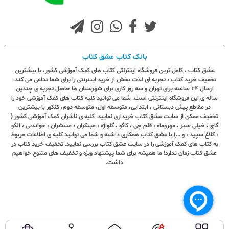
بانک کتاب عشق کتاب
عشق کتاب ، کامل ترین فروشگاه اینترنتی کتاب های کمک آموزشی کشور، با بیشترین
تخفیف خرید کتاب ، تجربه ای لذت بخش از خرید اینترنتی را برای شما تداعی می کند.
ارسال ٢٤ ساعته برای تهران و سه روز کاری برای شهرستان ها حاصل تجربه ی چندین
ساله ی این فروشگاه اینترنتی است. شما می توانید کلیه کتاب های کمک آموزشی خود را
در مقاطع پیش دبستانی ، ابتدایی، متوسطه اول، متوسطه دوم، کنکور با بیشترین
تخفیف ممکن از سایت عشق کتاب خریداری نمایید. کلیه ی ناشران کمک آموزشی کشور (
گاج ، خیلی سبز ، مهروماه ، قلم چی ، کاگو ، گلواژه ، مبتکران ، منتشران ، خواندنی ، الگو
، کلاغ سپید ، و ...) با عشق کتاب همکاری داشته و شما می توانید کلیه ی اطلاعات مربوط
به کتاب های کمک آموزشی را در سایت عشق کتاب بررسی نمایید. تخفیف خرید کتاب در
عشق کتاب زمان ندارد! ما همیشه برای شما پیشنهاد ویژه و تخفیف های متنوع خواهیم
داشت.