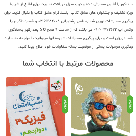
تا کنکور را آنلاین سفارش داده و درب منزل دریافت نمایید. برای اطلاع از شرایط
ویژه تخفیف و جشنواره های عشق کتاب اینستاگرام عشق کتاب را دنبال کنید. برای
پیگیری سفارشات تهران شماره تلفن پشتیبانی 02166484008 و شماره تلگرام یا
واتس اپ 09203472622 می باشد که از ساعت 9 صبح تا 5 بعدازظهر پاسخگوی
شما عزیزان است و برای پیگیری سفارشات شهرستانها میتوانید با مراجعه به سایت
رهگیری مرسولات پستی از موقعیت بسته سفارشات خود اطلاع پیدا کنید.
محصولات مرتبط با انتخاب شما
موجود
موجود
موج