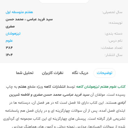
ناشر:‌
کاهه
سال تحصیلی:‌
هفتم متوسطه اول
سید فرید عباسی
،
محمد حسن
نویسنده:‌
صفری
دسته بندی:
تیزهوشان
نام درس:
علوم
تعداد صفحات:‌
384
سال انتشار:‌
1404
توضیحات
دریک نگاه
نظرات کاربران
تحلیل شما
کتاب علوم هفتم تیزهوشان کاهه
توسط
انتشارات کاهه
ویژه مقطع
هفتم
به چاپ
رسیده است. مولفان آن
سید فرید عباسی، محمد حسن صفری و فاطمه شیرین
آبادی
هستند. این کتاب دارای 15 فصل است که در هر فصل آن، درسنامه ها در
ابتدای فصل آمده، پس از آن سوالات چهارگزینه ای و در پایان فصل هم پاسخنامه
تشریحی قرار گرفته است. پرسش های چهارگزینه ای این کتاب مجموعه ای گردآوری
شده از سوالات المپیادها، مدارس نمونه دولتی و آزمون های هماهنگ مدارس