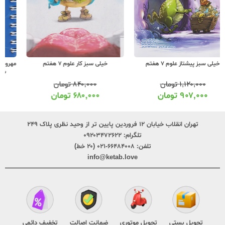
خیلی سبز کار علوم 7 هفتم
مهروماه لقمه 100 نکته علوم 7 هفتم زمین
شناسی و زیست شناسی (جیبی)
۸۴۰,۰۰۰
تومان
۲۹۰,۰۰۰
تومان
۶۸۰,۰۰۰
تومان
۲۲۹,۰۰۰
تومان
تهران انقلاب خیابان ۱۲ فروردین پایین تر از وحید نظری پلاک ۲۴۹
تلگرام:
۰۹۲۰۳۴۷۲۶۲۲
تلفن:
۶۶۴۸۴۰۰۸-۰۲۱ (۲۰ خط)
info@ketab.love
تحویل پستی
تحویل موتوری
ضمانت اصالت
تخفیف دائمی