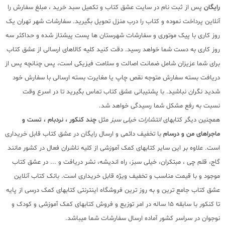
رایگان
پس از ثبت نام در سایت عشق کتاب و تکمیل سبد خرید ، مبلغ سفارش را
آنلاین پرداخت نموده و کتاب را درب منزل تحویل بگیرید. سفارشات شهر تهران یک
روز کاری با پیک موتوری و سفارشات شهرستان ها پست پیشتاز شده و حداکثر سه
روز کاری به دست شما خواهد رسید. دقت کنید کلیه کالاهای ارسالی از عشق کتاب
برای شما عزیزان شامل ضمانت اصالت و سلامت فیزیکی است، پس چنانچه پس از
دریافت بسته سفارش متوجه نقص چاپ یا مغایرت بسته ارسالی با سفارش خود
شدید نگران نباشید. با پشتیبانی عشق کتاب تماس بگیرید تا در اسرع وقت
نسبت به رفع مشکل شما رسیدگی خواهد شد.
همچنین دیگر کتابهای
انتشارات خیلی سبز
مثل
چند کنکور ، نردبام ، تست و
ماجراهای من و درسام
با تخفیف دائمی و ارسال رایگان در عشق کتاب قابل خریداری
است. علاوه بر این سایر کتابهای کمک آموزشی از کلیه ناشران فعال در کشور مانند
گاج، قلم چی ، مبتکران، خیلی سبز، راه اندیشه، نشر دریافت و ... در عشق کتاب
موجود و با قیمت مناسب و تخفیف ویژه قابل خریداری است. بانک کتاب آنلاین
عشق کتاب جامع ترین و به روز ترین فروشگاه اینترنتی کتابهای کمک درسی از پایه
تا کنکور با سابقه 15 ساله در امر توزیع و فروش کتابهای کمک آموزشی و کودک و
نوجوان در سراسر کشور آماده ارسال سفارشات شما میباشد.