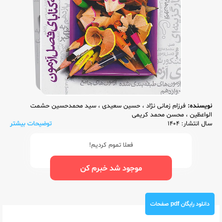
نویسنده:
فرزام زمانی نژاد
،
حسین سعیدی
،
سید محمدحسین حشمت
الواعظین
،
محسن محمد کریمی
سال انتشار: 1404
توضیحات بیشتر
فعلا تموم کردیم!
موجود شد خبرم کن
دانلود رایگان pdf صفحات