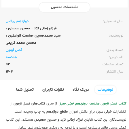
مشخصات محصول
ناشر:‌
خیلی سبز
سال تحصیلی:‌
دوازدهم ریاضی
فرزام زمانی نژاد
،
حسین سعیدی
،
نویسنده:‌
سید محمدحسین حشمت الواعظین
،
محسن محمد کریمی
دسته بندی:
فصل آزمون
نام درس:
هندسه
تعداد صفحات:‌
92
سال انتشار:‌
1404
توضیحات
دریک نگاه
نظرات کاربران
تحلیل شما
کتاب فصل آزمون هندسه دوازدهم خیلی سبز
از سری
کتاب‌های فصل آزمون
از
انتشارات خیلی سبز
، برای دانش آموزان
مقطع دوازدهم
به چاپ رسیده است.
نویسندگان این کتاب آقایان
فرزاد زمانی نژاد و حسین سعیدی
هستند. این کتاب
کمک درسی فاقد درسنامه است و با توجه به رویکرد جمع‌بندی تنها شامل