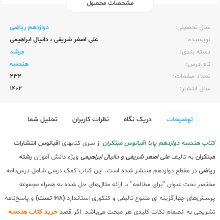
مشخصات محصول
ناشر:‌
مبتکران
سال تحصیلی:‌
دوازدهم ریاضی
نویسنده:‌
علی اصغر شریفی
،
دانیال ابراهیمی
دسته بندی:
مرشد
نام درس:
هندسه
تعداد صفحات:‌
232
سال انتشار:‌
1402
توضیحات
دریک نگاه
نظرات کاربران
تحلیل شما
کتاب هندسه دوازدهم پایا اقیانوس مبتکران
از سری کتابهای
اقیانوس
انتشارات
مبتکران
به تالیف
علی اصغر شریفی و دانیال ابراهیمی
ویژه دانش آموزان
رشته
ریاضی
در مقطع دوازدهم منتشر شده است. این کتاب کمک درسی شامل درس‌نامه
مختصر تحت عنوان "برای مطالعه" با ارائه مثال‌های حل شده به همراه مجموعه
پرسش‌های چهارگزینه ای متنوع تالیفی و کنکوری استاندارد
(618 تست)
و پاسخ‌نامه
تشریحی به انضمام نکات کلیدی هر مبحث می‌باشد. اگر قصد
خرید کتاب هندسه