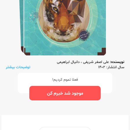
نویسنده:
علی اصغر شریفی
،
دانیال ابراهیمی
سال انتشار: 1402
توضیحات بیشتر
فعلا تموم کردیم!
موجود شد خبرم کن