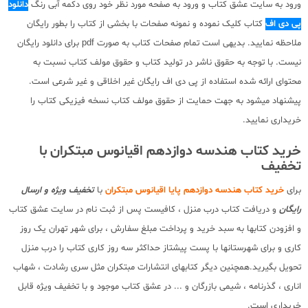
ورود به سایت عشق کتاب و ورود به صفحه مورد نظر خود روی دکمه آبی رنگ
دانلود
پی دی اف
کتاب کلیک نموده و نمونه صفحات با بخشی از کتاب را بطور رایگان
ملاحظه نمایید. بدیهی است تمام صفحات کتاب به صورت pdf برای دانلود رایگان
نیست. با توجه به حقوق ناشر در تولید کتاب و حقوق مولف کتاب نسبت به
محتوای ارائه شده استفاده از پی دی اف رایگان غیر اخلاقی و غیر شرعی است.
پیشنهاد میشود به جهت حمایت از حقوق مولف کتاب نسخه فیزیکی کتاب را
خریداری نمایید.
خرید کتاب هندسه دوازدهم اقیانوس مبتکران با
تخفیف
برای
خرید کتاب هندسه دوازدهم پایا اقیانوس مبتکران
با
تخفیف ویژه و ارسال
رایگان
و دریافت کتاب درب منزل ، کافیست پس از ثبت نام در سایت عشق کتاب
و افزودن کتابها به سبد خرید و پرداخت مبلغ سفارش ، برای شهر تهران یک روز
کاری و برای شهرستانها با پست پیشتاز حداکثر سه روز کاری کتاب را درب منزل
تحویل بگیرید.همچنین دیگر کتابهای انتشارات مبتکران مثل سری رشادت ، شهاب
اناری ، گذرنامه ، شیمی بازرگان و ... در عشق کتاب موجود و با تخفیف ویژه قابل
خریداری است.