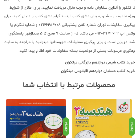
تا کنکور را آنلاین سفارش داده و درب منزل دریافت نمایید. برای اطلاع از شرایط
ویژه تخفیف و جشنواره های عشق کتاب اینستاگرام عشق کتاب را دنبال کنید. برای
پیگیری سفارشات تهران شماره تلفن پشتیبانی 02166484008 و شماره تلگرام یا
واتس اپ 09203472622 می باشد که از ساعت 9 صبح تا 5 بعدازظهر پاسخگوی
شما عزیزان است و برای پیگیری سفارشات شهرستانها میتوانید با مراجعه به سایت
رهگیری مرسولات پستی از موقعیت بسته سفارشات خود اطلاع پیدا کنید.
خرید کتاب
شیمی دوازدهم بازرگانی مبتکران
خرید کتاب
حسابان دوازدهم اقیانوس مبتکران
محصولات مرتبط با انتخاب شما
موجود
موجود
موج